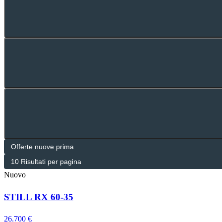
Nuovo
STILL RX 60-35
26.700 €