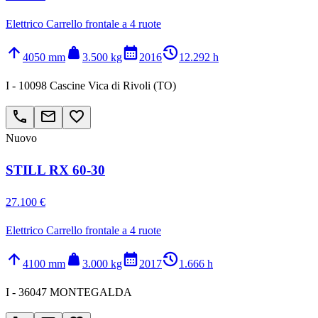
Elettrico Carrello frontale a 4 ruote
arrow_upward
weight
calendar_month
history_2
4050 mm
3.500 kg
2016
12.292 h
I - 10098 Cascine Vica di Rivoli (TO)
call
email
favorite_border
Nuovo
STILL RX 60-30
27.100 €
Elettrico Carrello frontale a 4 ruote
arrow_upward
weight
calendar_month
history_2
4100 mm
3.000 kg
2017
1.666 h
I - 36047 MONTEGALDA