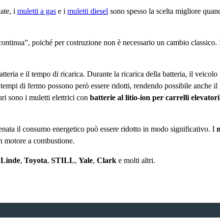
ate, i
muletti a gas
e i
muletti diesel
sono spesso la scelta migliore quan
continua”, poiché per costruzione non è necessario un cambio classico. I 
batteria e il tempo di ricarica. Durante la ricarica della batteria, il vei
ti tempi di fermo possono però essere ridotti, rendendo possibile anche il
i sono i muletti elettrici con
batterie al litio-ion per carrelli elevatori
renata il consumo energetico può essere ridotto in modo significativo. I
m
on motore a combustione.
,
Linde
,
Toyota
,
STILL
,
Yale
,
Clark
e molti altri.