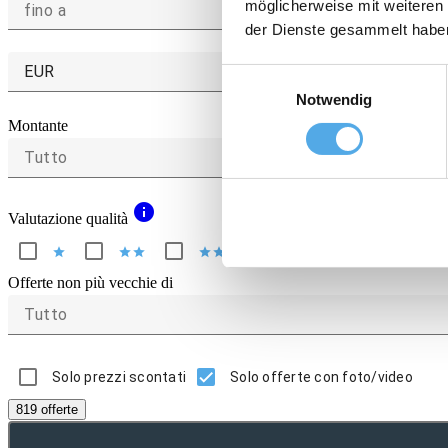
möglicherweise mit weiteren
fino a
der Dienste gesammelt habe
EUR
Einwilligungsauswahl
Notwendig
Montante
Tutto
info
Valutazione qualità
star
star
star
star
star
star
star
star
star
star
Offerte non più vecchie di
Tutto
Solo prezzi scontati
Solo offerte con foto/video
819 offerte