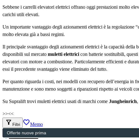
Sebbene i carrelli elevatori elettrici offrano oggi prestazioni molto elev
carichi utili elevati.
Un importante vantaggio degli azionamenti elettrici è la regolazione “
molto elevata già a bassi regimi.
Il principale svantaggio degli azionamenti elettrici è la capacità della 
disponibili sul mercato
muletti elettrici
con batterie sostituibili, ques
elevatori con motore a combustione. Particolarmente efficienti e duratur
essi il precedente svantaggio viene eliminato del tutto.
Per quanto riguarda i costi, nei modelli con recupero dell’energia in f
manutenzione e sono meno soggetti a riparazioni rispetto ai veicoli c
Su Supralift trovi muletti elettrici usati di marchi come
Jungheinrich
>>
<<
filter_alt
favorite_border
Memo
Filtri