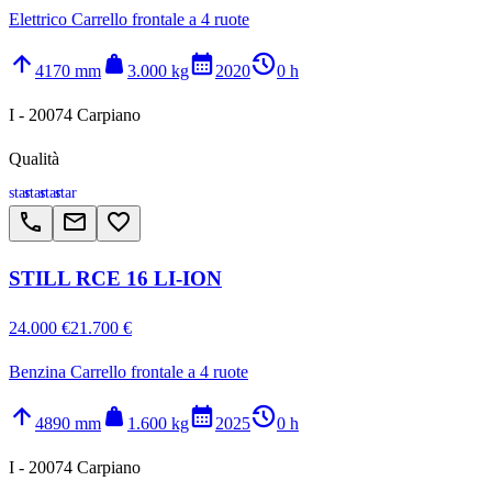
Elettrico Carrello frontale a 4 ruote
arrow_upward
weight
calendar_month
history_2
4170 mm
3.000 kg
2020
0 h
I - 20074 Carpiano
Qualità
star
star
star
star
call
email
favorite_border
STILL RCE 16 LI-ION
24.000 €
21.700 €
Benzina Carrello frontale a 4 ruote
arrow_upward
weight
calendar_month
history_2
4890 mm
1.600 kg
2025
0 h
I - 20074 Carpiano