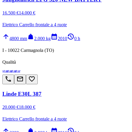
16.500 €
14.000 €
Elettrico Carrello frontale a 4 ruote
arrow_upward
weight
calendar_month
history_2
4800 mm
2.000 kg
2010
0 h
I - 10022 Carmagnola (TO)
Qualità
star
star
star
star
call
email
favorite_border
Linde E30L 387
20.000 €
18.000 €
Elettrico Carrello frontale a 4 ruote
arrow_upward
weight
calendar_month
history_2