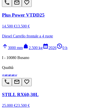
call
email
favorite_border
Plus Power VTDD25
14.500 €
13.500 €
Diesel Carrello frontale a 4 ruote
arrow_upward
weight
calendar_month
history_2
3000 mm
2.500 kg
2026
0 h
I - 10080 Busano
Qualità
star
star
star
star
call
email
favorite_border
STILL RX60-30L
25.000 €
23.500 €