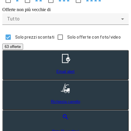
star
star
star
star
star
star
star
star
star
star
Offerte non più vecchie di
Tutto
Solo prezzi scontati
Solo offerte con foto/video
63 offerte
Email alert
Richiesta carrello
search