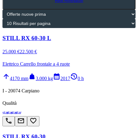
Rete Rivenditori
STILL RX 60-30 L
25.000 €
22.500 €
Elettrico Carrello frontale a 4 ruote
arrow_upward
weight
calendar_month
history_2
4170 mm
3.000 kg
2017
0 h
I - 20074 Carpiano
Qualità
star
star
star
star
call
email
favorite_border
STILL RX 60-30