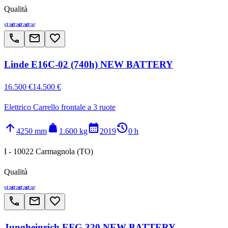
Qualità
star
star
star
star
call
email
favorite_border
Linde E16C-02 (740h) NEW BATTERY
16.500 €
14.500 €
Elettrico Carrello frontale a 3 ruote
arrow_upward
weight
calendar_month
history_2
4250 mm
1.600 kg
2019
0 h
I - 10022 Carmagnola (TO)
Qualità
star
star
star
star
call
email
favorite_border
Jungheinrich EFG 320 NEW BATTERY