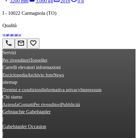
3200 mm
3.000 kg
2016
0 h
I - 10022 Carmagnola (TO)
Qualità
star
star
star
star
call
email
favorite_border
Servizi
Per rivenditori
Topseller
Carrelli elevatori informazioni
Enciclopedia
Archivio foto
News
sitemap
Termini e condizioni
Informativa privacy
Impressum
Chi siamo
Azienda
Contatti
Per rivenditori
Pubblicità
Gebrauchte Gabelstapler
|
Gabelstapler Occasion
|