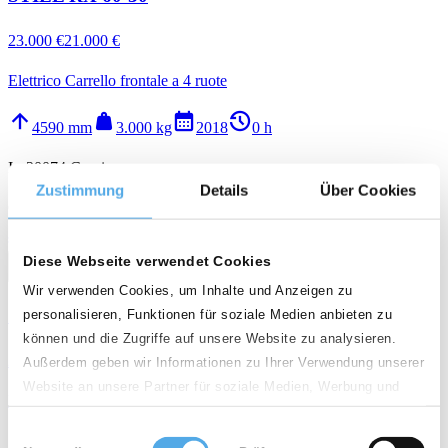
23.000 €
21.000 €
Elettrico Carrello frontale a 4 ruote
arrow_upward
weight
calendar_month
history_2
4590 mm
3.000 kg
2018
0 h
I - 20074 Carpiano
Zustimmung
Details
Über Cookies
Qualità
star
star
star
star
Diese Webseite verwendet Cookies
call
email
favorite_border
Wir verwenden Cookies, um Inhalte und Anzeigen zu
STILL RX 60-30
personalisieren, Funktionen für soziale Medien anbieten zu
können und die Zugriffe auf unsere Website zu analysieren.
24.000 €
20.800 €
Außerdem geben wir Informationen zu Ihrer Verwendung unserer
Website an unsere Partner für soziale Medien, Werbung und
Elettrico Carrello frontale a 4 ruote
Analysen weiter. Unsere Partner führen diese Informationen
Einwilligungsauswahl
möglicherweise mit weiteren Daten zusammen, die Sie ihnen
arrow_upward
weight
calendar_month
history_2
4590 mm
3.000 kg
2018
0 h