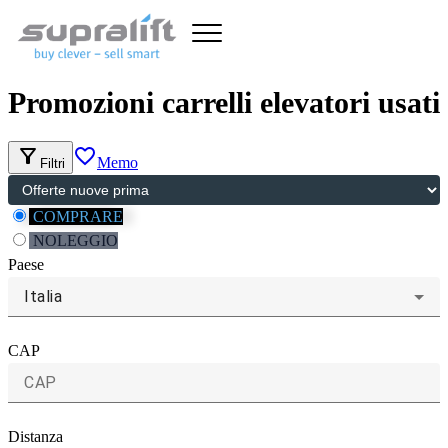
Promozioni carrelli elevatori usati
filter_alt
favorite_border
Memo
Filtri
COMPRARE
NOLEGGIO
Paese
Italia
CAP
Distanza