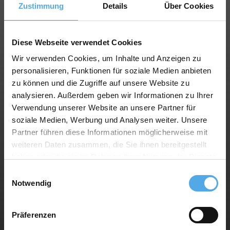
Zustimmung
Details
Über Cookies
Servizi
Per rivenditori
Diese Webseite verwendet Cookies
Topseller
Wir verwenden Cookies, um Inhalte und Anzeigen zu
personalisieren, Funktionen für soziale Medien anbieten
zu können und die Zugriffe auf unsere Website zu
analysieren. Außerdem geben wir Informationen zu Ihrer
Carrelli elevatori informazioni
Verwendung unserer Website an unsere Partner für
Enciclopedia
soziale Medien, Werbung und Analysen weiter. Unsere
Archivio foto
Partner führen diese Informationen möglicherweise mit
News
weiteren Daten zusammen, die Sie ihnen bereitgestellt
haben oder die sie im Rahmen Ihrer Nutzung der Dienste
gesammelt haben.
Einwilligungsauswahl
Notwendig
Sitemap
Termini e condizioni
Präferenzen
Informativa privacy