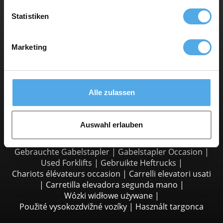
Impressum
Statistiken
Marketing
Chi siamo
Azienda
Contatti
Per rivenditori
Alle zulassen
Pubblicità
Auswahl erlauben
Gebrauchte Gabelstapler
|
Gabelstapler Occasion
|
Used Forklifts
|
Gebruikte Heftrucks
|
Chariots élévateurs occasion
|
Carrelli elevatori usati
|
Carretilla elevadora segunda mano
|
Wózki widłowe używane
|
Použité vysokozdvižné vozíky
|
Használt targonca