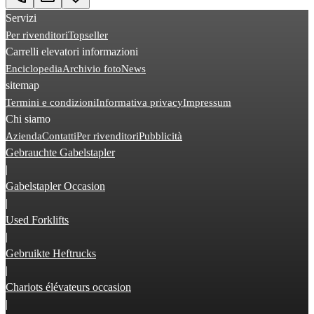
Servizi
Per rivenditori
Topseller
Carrelli elevatori informazioni
Enciclopedia
Archivio foto
News
sitemap
Termini e condizioni
Informativa privacy
Impressum
Chi siamo
Azienda
Contatti
Per rivenditori
Pubblicità
Gebrauchte Gabelstapler
|
Gabelstapler Occasion
|
Used Forklifts
|
Gebruikte Heftrucks
|
Chariots élévateurs occasion
|