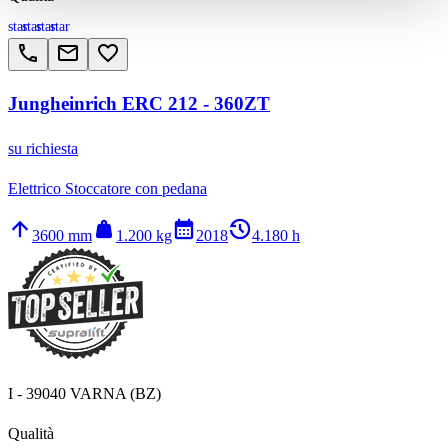
star
star
star
star
call
email
favorite_border
Jungheinrich ERC 212 - 360ZT
su richiesta
Elettrico Stoccatore con pedana
arrow_upward
weight
calendar_month
history_2
3600 mm
1.200 kg
2018
4.180 h
I - 39040 VARNA (BZ)
Qualità