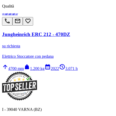
Qualità
star
star
star
star
call
email
favorite_border
Jungheinrich ERC 212 - 470DZ
su richiesta
Elettrico Stoccatore con pedana
arrow_upward
weight
calendar_month
history_2
4700 mm
1.200 kg
2022
3.071 h
I - 39040 VARNA (BZ)