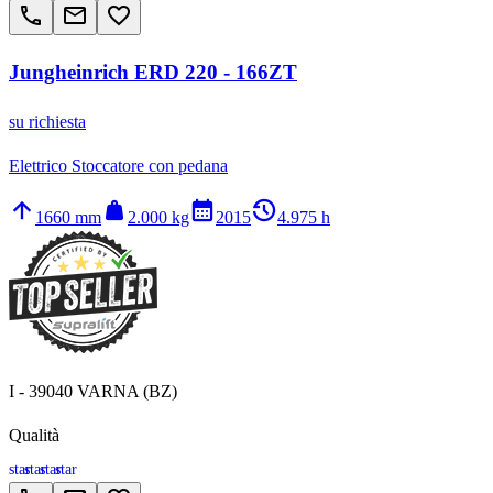
call
email
favorite_border
Jungheinrich ERD 220 - 166ZT
su richiesta
Elettrico Stoccatore con pedana
arrow_upward
weight
calendar_month
history_2
1660 mm
2.000 kg
2015
4.975 h
I - 39040 VARNA (BZ)
Qualità
star
star
star
star