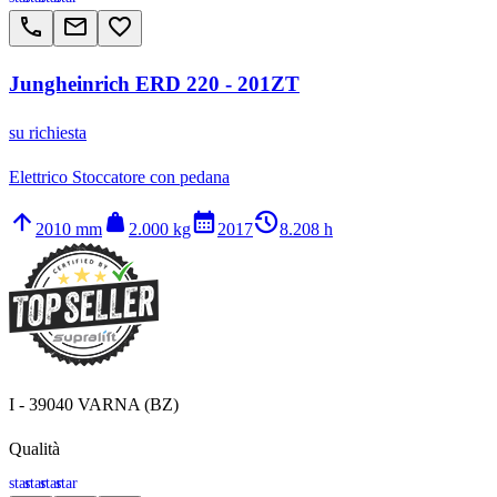
call
email
favorite_border
Jungheinrich ERD 220 - 201ZT
su richiesta
Elettrico Stoccatore con pedana
arrow_upward
weight
calendar_month
history_2
2010 mm
2.000 kg
2017
8.208 h
I - 39040 VARNA (BZ)
Qualità
star
star
star
star