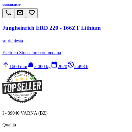
star
star
star
star
call
email
favorite_border
Jungheinrich ERD 220 - 166ZT Lithium
su richiesta
Elettrico Stoccatore con pedana
arrow_upward
weight
calendar_month
history_2
1660 mm
2.000 kg
2020
2.493 h
I - 39040 VARNA (BZ)
Qualità