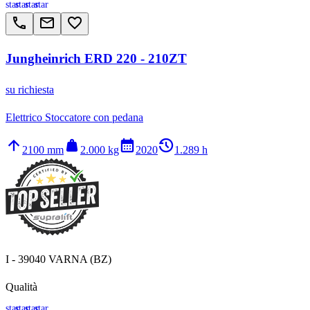
star
star
star
star
call
email
favorite_border
Jungheinrich ERD 220 - 210ZT
su richiesta
Elettrico Stoccatore con pedana
arrow_upward
weight
calendar_month
history_2
2100 mm
2.000 kg
2020
1.289 h
I - 39040 VARNA (BZ)
Qualità
star
star
star
star