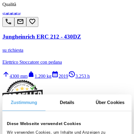
Qualità
star
star
star
star
call
email
favorite_border
Jungheinrich ERC 212 - 430DZ
su richiesta
Elettrico Stoccatore con pedana
arrow_upward
weight
calendar_month
history_2
4300 mm
1.200 kg
2019
3.253 h
Zustimmung
Details
Über Cookies
I - 39040 VARNA (BZ)
Diese Webseite verwendet Cookies
Wir verwenden Cookies, um Inhalte und Anzeigen zu