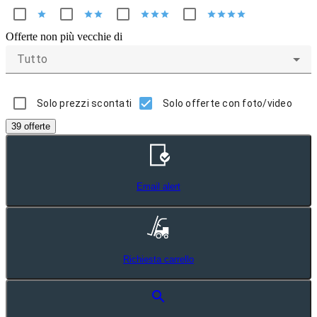
star
star
star
star
star
star
star
star
star
star
Offerte non più vecchie di
Tutto
Solo prezzi scontati
Solo offerte con foto/video
39 offerte
Email alert
Richiesta carrello
search