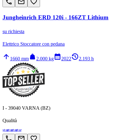
call
email
favorite_border
Jungheinrich ERD 120i - 166ZT Lithium
su richiesta
Elettrico Stoccatore con pedana
arrow_upward
weight
calendar_month
history_2
1660 mm
2.000 kg
2022
2.193 h
I - 39040 VARNA (BZ)
Qualità
star
star
star
star
call
email
favorite_border