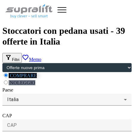
Stoccatori con pedana usati - 39
offerte in Italia
filter_alt
favorite_border
Memo
Filtri
COMPRARE
NOLEGGIO
Paese
Italia
CAP