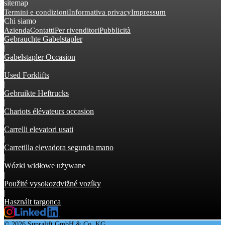
sitemap
Termini e condizioni
Informativa privacy
Impressum
Chi siamo
Azienda
Contatti
Per rivenditori
Pubblicità
Gebrauchte Gabelstapler
|
Gabelstapler Occasion
|
Used Forklifts
|
Gebruikte Heftrucks
|
Chariots élévateurs occasion
|
Carrelli elevatori usati
|
Carretilla elevadora segunda mano
|
Wózki widłowe używane
|
Použité vysokozdvižné vozíky
|
Használt targonca
© 2026 Supralift GmbH & Co. KG