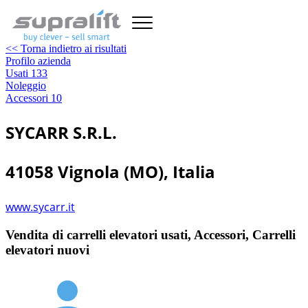
<< Torna indietro ai risultati
Profilo azienda
Usati
133
Noleggio
Accessori
10
SYCARR S.R.L.
41058 Vignola (MO), Italia
www.sycarr.it
Vendita di carrelli elevatori usati, Accessori, Carrelli
elevatori nuovi
person