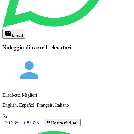
mail
E-mail
Noleggio di carrelli elevatori
person
Elisabetta Migliori
English, Español, Français, Italiano
phone
+39 335...
+39 335...
visibility
Mostra nº di tel.