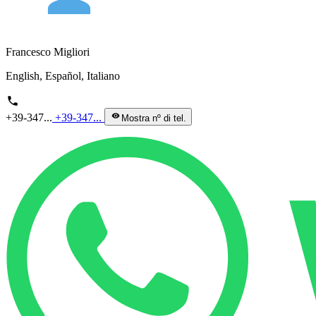
Francesco Migliori
English, Español, Italiano
phone
+39-347...
+39-347...
visibility
Mostra nº di tel.