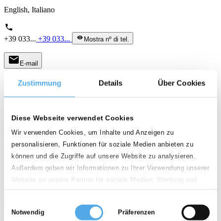
English, Italiano
phone
+39 033...
+39 033...
visibility
Mostra nº di tel.
mail
E-mail
Zustimmung
Details
Über Cookies
USATO COME NUOVO
Diese Webseite verwendet Cookies
Wir verwenden Cookies, um Inhalte und Anzeigen zu
personalisieren, Funktionen für soziale Medien anbieten zu
können und die Zugriffe auf unsere Website zu analysieren.
Außerdem geben wir Informationen zu Ihrer Verwendung unserer
Website an unsere Partner für soziale Medien, Werbung und
Analysen weiter. Unsere Partner führen diese Informationen
Einwilligungsauswahl
möglicherweise mit weiteren Daten zusammen, die Sie ihnen
Notwendig
Präferenzen
bereitgestellt haben oder die sie im Rahmen Ihrer Nutzung der