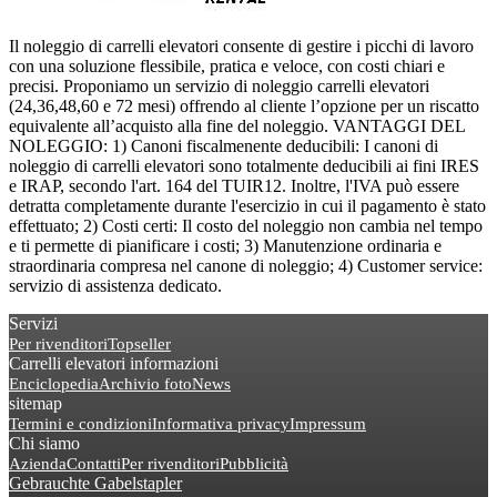
​Il noleggio di carrelli elevatori consente di gestire i picchi di lavoro
con una soluzione flessibile, pratica e veloce, con costi chiari e
precisi. Proponiamo un servizio di noleggio carrelli elevatori
(24,36,48,60 e 72 mesi) offrendo al cliente l’opzione per un riscatto
equivalente all’acquisto alla fine del noleggio. VANTAGGI DEL
NOLEGGIO: 1) Canoni fiscalmenente deducibili: I canoni di
noleggio di carrelli elevatori sono totalmente deducibili ai fini IRES
e IRAP, secondo l'art. 164 del TUIR12. Inoltre, l'IVA può essere
detratta completamente durante l'esercizio in cui il pagamento è stato
effettuato; 2) Costi certi: Il costo del noleggio non cambia nel tempo
e ti permette di pianificare i costi; 3) Manutenzione ordinaria e
straordinaria compresa nel canone di noleggio; 4) Customer service:
servizio di assistenza dedicato.
Servizi
Per rivenditori
Topseller
Carrelli elevatori informazioni
Enciclopedia
Archivio foto
News
sitemap
Termini e condizioni
Informativa privacy
Impressum
Chi siamo
Azienda
Contatti
Per rivenditori
Pubblicità
Gebrauchte Gabelstapler