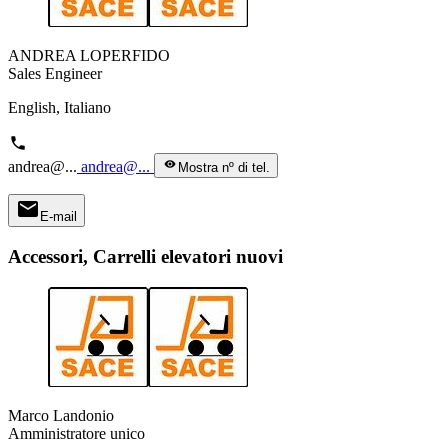
ANDREA LOPERFIDO
Sales Engineer
English, Italiano
phone
andrea@...
andrea@...
visibility
Mostra nº di tel.
mail
E-mail
Accessori, Carrelli elevatori nuovi
Marco Landonio
Amministratore unico