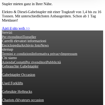
Stapler mieten ganz in Ihrer Nähe.
Elektro & Diesel-Gabelstapler mit einer Tragkraft von 1,4 bis zu 16
Tonnen. Mit unterschiedlichsten Anbaugeräten. Schon ab 1 Tag
Mietdauer!
Apri il sito web >>
Servizi
Per rivenditori
Topseller
Carrelli elevatori informazioni
Enciclopedia
Archivio foto
News
sitemap
Termini e condizioni
Informativa privacy
Impressum
Chi siamo
Azienda
Contatti
Per rivenditori
Pubblicità
Gebrauchte Gabelstapler
|
Gabelstapler Occasion
|
Used Forklifts
|
Gebruikte Heftrucks
|
Chariots élévateurs occasion
|