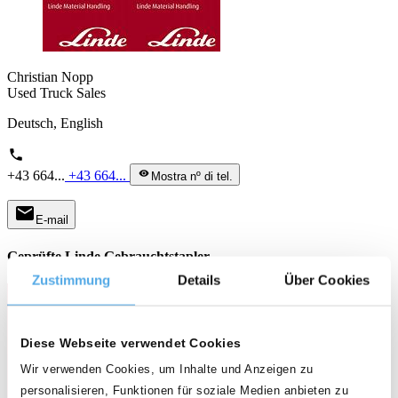
Christian Nopp
Used Truck Sales
Deutsch, English
phone
+43 664...
+43 664...
visibility
Mostra nº di tel.
mail
E-mail
Geprüfte Linde Gebrauchtstapler
Zustimmung
Details
Über Cookies
Diese Webseite verwendet Cookies
Wir verwenden Cookies, um Inhalte und Anzeigen zu
personalisieren, Funktionen für soziale Medien anbieten zu