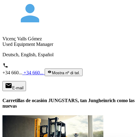
person
Vicenç Valls Gómez
Used Equipment Manager
Deutsch, English, Español
phone
+34 660...
+34 660...
visibility
Mostra nº di tel.
mail
E-mail
Carretillas de ocasión JUNGSTARS, tan Jungheinrich como las
nuevas