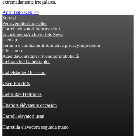
extremadamente irregulares.
Apri il sito web >>
Servizi
Per rivenditori
Topseller
Carrelli elevatori informazioni
Enciclopedia
Archivio foto
News
sitemap
Termini e condizioni
Informativa privacy
Impressum
Chi siamo
Azienda
Contatti
Per rivenditori
Pubblicità
Gebrauchte Gabelstapler
|
Gabelstapler Occasion
|
Used Forklifts
|
Gebruikte Heftrucks
|
Chariots élévateurs occasion
|
Carrelli elevatori usati
|
Carretilla elevadora segunda mano
|