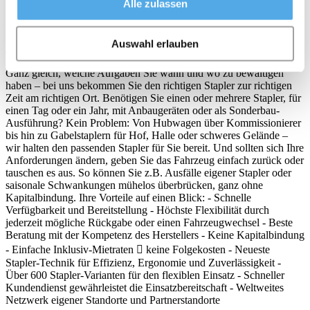
Alle zulassen
Jungheinrich Miet-Service - Zeit. Ort. Stapler. Alles passt!
Auswahl erlauben
Jungheinrich Miet-Service. Bereit, wenn Sie es sind.
Ganz gleich, welche Aufgaben Sie wann und wo zu bewältigen
haben – bei uns bekommen Sie den richtigen Stapler zur richtigen
Zeit am richtigen Ort. Benötigen Sie einen oder mehrere Stapler, für
einen Tag oder ein Jahr, mit Anbaugeräten oder als Sonderbau-
Ausführung? Kein Problem: Von Hubwagen über Kommissionierer
bis hin zu Gabelstaplern für Hof, Halle oder schweres Gelände –
wir halten den passenden Stapler für Sie bereit. Und sollten sich Ihre
Anforderungen ändern, geben Sie das Fahrzeug einfach zurück oder
tauschen es aus. So können Sie z.B. Ausfälle eigener Stapler oder
saisonale Schwankungen mühelos überbrücken, ganz ohne
Kapitalbindung. Ihre Vorteile auf einen Blick: - Schnelle
Verfügbarkeit und Bereitstellung - Höchste Flexibilität durch
jederzeit mögliche Rückgabe oder einen Fahrzeugwechsel - Beste
Beratung mit der Kompetenz des Herstellers - Keine Kapitalbindung
- Einfache Inklusiv-Mietraten  keine Folgekosten - ‪Neueste
Stapler-Technik für Effizienz, Ergonomie und Zuverlässigkeit‬‬ -
Über 600 Stapler-Varianten für den flexiblen Einsatz - Schneller
Kundendienst gewährleistet die Einsatzbereitschaft - Weltweites
Netzwerk eigener Standorte und Partnerstandorte