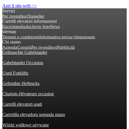
Apri il sito web >>
Servizi
Per rivenditori
Topseller
Carrelli elevatori informazioni
Enciclopedia
Archivio foto
News
sitemap
Termini e condizioni
Informativa privacy
Impressum
Chi siamo
Azienda
Contatti
Per rivenditori
Pubblicità
Gebrauchte Gabelstapler
|
Gabelstapler Occasion
|
Used Forklifts
|
Gebruikte Heftrucks
|
Chariots élévateurs occasion
|
Carrelli elevatori usati
|
Carretilla elevadora segunda mano
|
Wózki widłowe używane