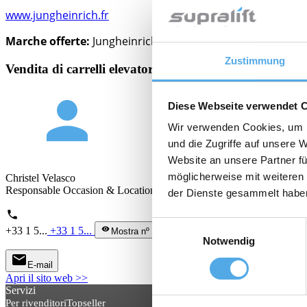
www.jungheinrich.fr
Marche offerte:
Jungheinrich
Zustimmung
Vendita di carrelli elevatori usati, Noleggio di carrelli 
person
Diese Webseite verwendet 
Wir verwenden Cookies, um I
und die Zugriffe auf unsere 
Website an unsere Partner fü
möglicherweise mit weiteren
Christel Velasco
Responsable Occasion & Location
der Dienste gesammelt habe
phone
Einwilligungsauswahl
+33 1 5...
+33 1 5...
visibility
Mostra nº di tel.
Notwendig
mail
E-mail
Apri il sito web >>
Servizi
Per rivenditori
Topseller