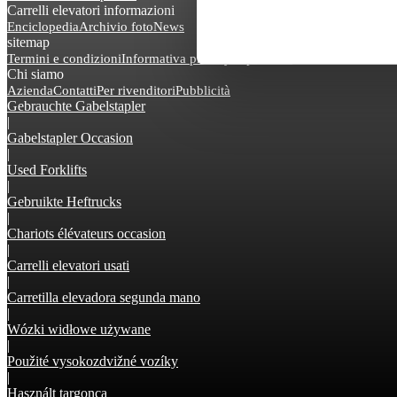
Carrelli elevatori informazioni
Enciclopedia
Archivio foto
News
sitemap
Termini e condizioni
Informativa privacy
Impressum
Chi siamo
Azienda
Contatti
Per rivenditori
Pubblicità
Gebrauchte Gabelstapler
|
Gabelstapler Occasion
|
Used Forklifts
|
Gebruikte Heftrucks
|
Chariots élévateurs occasion
|
Carrelli elevatori usati
|
Carretilla elevadora segunda mano
|
Wózki widłowe używane
|
Použité vysokozdvižné vozíky
|
Használt targonca