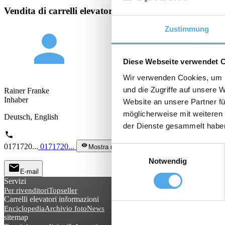
Vendita di carrelli elevatori usati, Noleggio di carrelli 
Zustimmung
person
Diese Webseite verwendet 
Wir verwenden Cookies, um I
und die Zugriffe auf unsere 
Rainer Franke
Inhaber
Website an unsere Partner fü
möglicherweise mit weiteren
Deutsch, English
der Dienste gesammelt habe
phone
0171720...
0171720...
visibility
Mostra nº di tel.
Einwilligungsauswahl
Notwendig
mail
E-mail
Servizi
Per rivenditori
Topseller
Carrelli elevatori informazioni
Enciclopedia
Archivio foto
News
sitemap