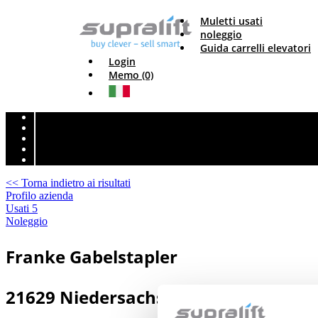
Muletti usati
noleggio
Guida carrelli elevatori
Login
Memo (0)
<< Torna indietro ai risultati
Profilo azienda
Usati
5
Noleggio
Franke Gabelstapler
21629 Niedersachsen - Neu Wulmsto