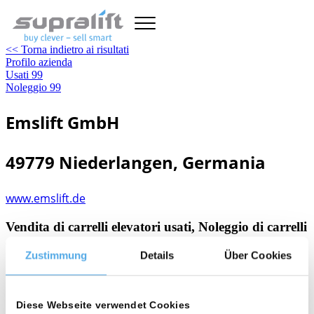
<< Torna indietro ai risultati
Profilo azienda
Usati
99
Noleggio
99
Emslift GmbH
49779 Niederlangen, Germania
www.emslift.de
Vendita di carrelli elevatori usati, Noleggio di carrelli
elevatori, Accessori
Zustimmung
Details
Über Cookies
person
Diese Webseite verwendet Cookies