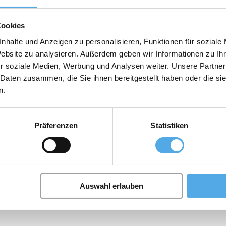
Cookies
nhalte und Anzeigen zu personalisieren, Funktionen für soziale
Website zu analysieren. Außerdem geben wir Informationen zu I
r soziale Medien, Werbung und Analysen weiter. Unsere Partner
 Daten zusammen, die Sie ihnen bereitgestellt haben oder die s
n.
tz. Die Unternehmenskultur von Domnick+Müller ist geprägt durch spü
rtreten werden.
er führenden Händler der Gabelstaplerbranche Deutschlands entwickelt
Präferenzen
Statistiken
n stets dabei unser Know-how auszubauen und das Unternehmen mit in
 anzupassen. Eine breite Palette modernster Gabelstapler, Gebrauchts
roduktpalette durch den Service eines kompetenten Teams. Doch was un
uverlässig und fachlich geschult. Unsere über 50 Mitarbeiter sind, zum g
enz, permanente Fortbildungen und eine intensive Kommunikation sow
Auswahl erlauben