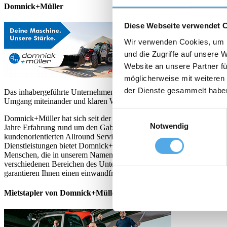
Domnick+Müller
Diese Webseite verwendet 
Wir verwenden Cookies, um I
und die Zugriffe auf unsere 
Website an unsere Partner fü
möglicherweise mit weiteren
der Dienste gesammelt habe
Das inhabergeführte Unternehmen ist seit Gründung in Familienbesi
Umgang miteinander und klaren Werten, die von allen Mitarbeitern ve
Einwilligungsauswahl
Domnick+Müller hat sich seit der Gründung im Jahre 1956 zu einem d
Notwendig
Jahre Erfahrung rund um den Gabelstapler zurück und sind weiterhi
kundenorientierten Allround Service den Bedürfnissen unserer Kunden
Dienstleistungen bietet Domnick+Müller. Ergänzt wird die moderne P
Menschen, die in unserem Namen für Sie arbeiten: Schnell, flexibel, z
verschiedenen Bereichen des Unternehmens tätig. Hohe Einzelkompet
garantieren Ihnen einen einwandfreien Service höchster Qualität.
Mietstapler von Domnick+Müller