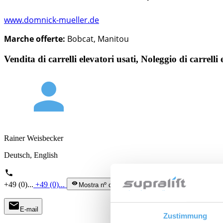
www.domnick-mueller.de
Marche offerte:
Bobcat, Manitou
Vendita di carrelli elevatori usati, Noleggio di carrelli
person
Rainer Weisbecker
Deutsch, English
phone
+49 (0)...
+49 (0)...
visibility
Mostra nº di tel.
mail
E-mail
Zustimmung