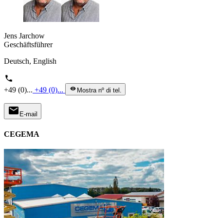
Jens Jarchow
Geschäftsführer
Deutsch, English
phone
+49 (0)...
+49 (0)...
visibility
Mostra nº di tel.
mail
E-mail
CEGEMA