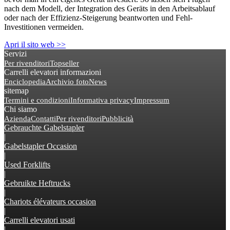
nach dem Modell, der Integration des Geräts in den Arbeitsablauf
oder nach der Effizienz-Steigerung beantworten und Fehl-
Investitionen vermeiden.
Apri il sito web >>
Servizi
Per rivenditori
Topseller
Carrelli elevatori informazioni
Enciclopedia
Archivio foto
News
sitemap
Termini e condizioni
Informativa privacy
Impressum
Chi siamo
Azienda
Contatti
Per rivenditori
Pubblicità
Gebrauchte Gabelstapler
|
Gabelstapler Occasion
|
Used Forklifts
|
Gebruikte Heftrucks
|
Chariots élévateurs occasion
|
Carrelli elevatori usati
|