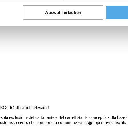
 materiali(scaffalature portapallets, catilever, drive-in, soppalchi, ecc.
rdo, scale, ecc.) Nella speranza che questa nostra sintetica presentazio
Auswahl erlauben
 specifiche informazioni.
EGGIO di carrelli elevatori.
la esclusione del carburante e del carrellista. E' concepita sulla base d
n costo fisso certo, che comporterà comunque vantaggi operativi e fiscali.