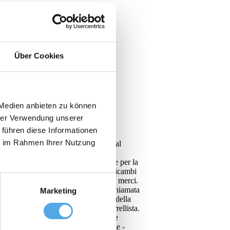
Über Cookies
 Medien anbieten zu können
hrer Verwendung unserer
 führen diese Informationen
ie im Rahmen Ihrer Nutzung
ortese attenzione le proposte mirate al
 organizzazione di VENDITA ED
zzature, compresi hardware e software per la
prietà con annessi uffici, magazzino ricambi
nze di movimentazione e stoccaggio merci.
rvento più idonea: riparazione su chiamata
Marketing
il cliente. Altro settore importante della
 esclusione del carburante e del carrellista.
o fisso certo, che comporterà comunque
i e ricondizionati per tutte le esigenze -