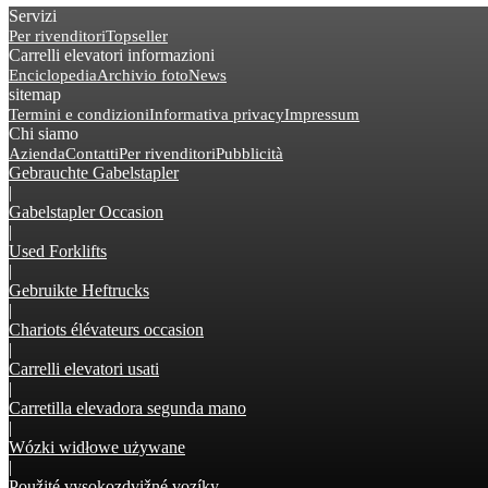
Servizi
Per rivenditori
Topseller
Carrelli elevatori informazioni
Enciclopedia
Archivio foto
News
sitemap
Termini e condizioni
Informativa privacy
Impressum
Chi siamo
Azienda
Contatti
Per rivenditori
Pubblicità
Gebrauchte Gabelstapler
|
Gabelstapler Occasion
|
Used Forklifts
|
Gebruikte Heftrucks
|
Chariots élévateurs occasion
|
Carrelli elevatori usati
|
Carretilla elevadora segunda mano
|
Wózki widłowe używane
|
Použité vysokozdvižné vozíky