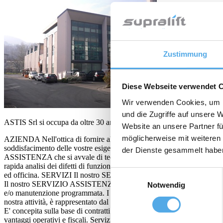
Zustimmung
Diese Webseite verwendet 
Wir verwenden Cookies, um I
und die Zugriffe auf unsere 
ASTIS Srl si occupa da oltre 30 anni della fornitura di prodotti e servi
Website an unsere Partner fü
möglicherweise mit weiteren
AZIENDA Nell'ottica di fornire alle aziende, un servizio sempre più mi
soddisfacimento delle vostre esigenze di movimentazione e logistic
der Dienste gesammelt habe
ASSISTENZA che si avvale di tecnici elettronici, meccanici, di 9 offici
rapida analisi dei difetti di funzionamento. La sede ASTIS è locata in 
Einwilligungsauswahl
ed officina. SERVIZI Il nostro SERVIZIO COMMERCIALE è in grado di 
Il nostro SERVIZIO ASSISTENZA è in grado di intervenire in tempi ra
Notwendig
e/o manutenzione programmata. I nostri tecnici sono in grado di interven
nostra attività, è rappresentato dal NOLEGGIO di carrelli elevatori. La
E' concepita sulla base di contratti biennali o triennali. Seguendo ques
vantaggi operativi e fiscali. Servizi aggiuntivi Oltre ai servizi come sop