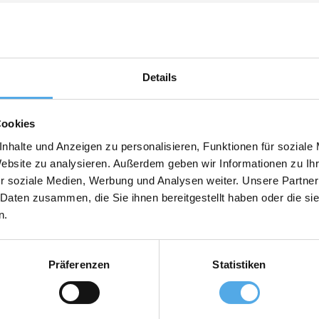
Details
Cookies
nhalte und Anzeigen zu personalisieren, Funktionen für soziale
Website zu analysieren. Außerdem geben wir Informationen zu I
zi inerenti la movimentazione e logistica industriale.
r soziale Medien, Werbung und Analysen weiter. Unsere Partner
 Daten zusammen, die Sie ihnen bereitgestellt haben oder die s
rato ed efficiente, la ditta ASTIS di Cernobbio, sottopone alla vostra c
a industriale. ASTIS opera dal 1979 nella provincia di Como, con una
n.
ne mobili attrezzate per interventi sul posto, di strumentazioni e attre
una zona industriale di recente costituzione, opera in un edificio di pro
assistervi nella ricerca delle soluzioni più idonee alle vostre esige
pidi, con competenza, professionalità; proponendovi la formula di inte
Präferenzen
Statistiken
ire sui carrelli da noi venduti e sul parco macchine già in essere presso 
 forma di noleggio più frequente è quello del servizio completo con sola
ta politica le aziende nostre clienti si assicurano il servizio ad un cost
ra specificati siamo in grado di assicurare: - Parco carrelli elevatori usat