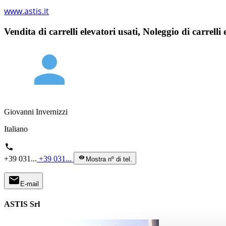
www.astis.it
Vendita di carrelli elevatori usati, Noleggio di carrelli 
person
Giovanni Invernizzi
Italiano
phone
+39 031...
+39 031...
visibility
Mostra nº di tel.
mail
E-mail
ASTIS Srl