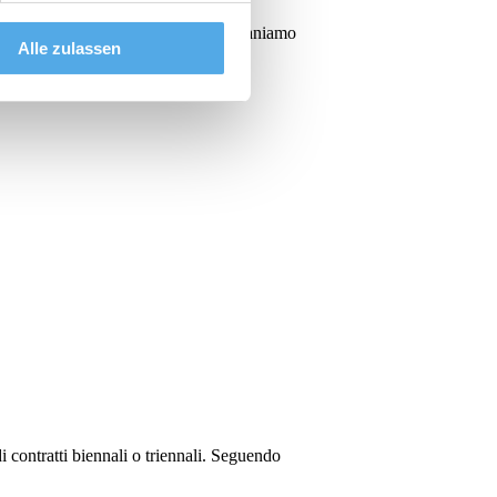
) - Attrezzature specifiche per
ne sia stata di vostro gradimento rimaniamo
Alle zulassen
i contratti biennali o triennali. Seguendo