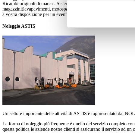
Ricambi originali di marca - Sistemi di magazzinaggio per ogni genere di
magazzini(lavapavimenti, motospazzatrici, contenitori, pedane di racco
a vostra disposizione per un eventuale contatto onde fornirvi ulteriori
Noleggio ASTIS
Un settore importante delle attività di ASTIS è rappresentato dal NOL
La forma di noleggio più frequente è quello del servizio completo con so
questa politica le aziende nostre clienti si assicurano il servizio ad u