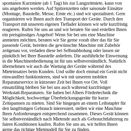
spontanen Kurzmiete (ab 1 Tag) bis zur Langzeitmiete, kann von
uns angeboten werden. Auf Spitzenzeiten oder saisonale Einsätze
(Montage, Baustelle, Messe, Ernte etc.) sind wir spezialisiert. Gern
organisieren wir Ihnen auch den Transport der Geräte. Durch den
Transport mit unserem eigenen Tieflader können wir sehr kurzfristig
reagieren. Rufen Sie uns an und wir beraten Sie und erstellen Ihnen
ein preisgünstiges Angebot! Wenn Sie bei uns eine Maschine
anmieten möchten, beraten wir Sie gerne vorab über das für Sie
passende Gerät, bereiten die gewünschte Maschine mit Zubehör
zeitgenau vor, verladen diese bei Selbstabholung oder lassen sie
pünktlich bei Ihrer Baustelle anliefern. Die ausführliche Einweisung
in die Maschinenbedienung ist für uns selbstverständlich. Natürlich
übernehmen wir auch die Wartung der Geräte während des
Mieteinsatzes beim Kunden. Und sollte doch einmal ein Gerät nicht
einwandfrei funktionieren, sind wir mit unserem mobilen
Reparaturservice in kürzester Zeit bei Ihnen vor Ort. Voll
einsatzfähig bleiben Sie bei uns auch während kurzfristiger
Werkstatt-Reparaturen. Sie haben bei Albers Fördertechnik die
Möglichkeit, hochwertige Überbrückungsgeräte für kurze
Zeitspannen zu mieten. Sind Sie hingegen an einem Leihstapler für
den langfristigen Gebrauch interessiert, stellen wir eine Maschine
Ihren Anforderungen entsprechend zusammen. Dieses Gerät können
Sie selbstverständlich nach Mietende auch als Gebrauchtfahrzeug zu
fairen Konditionen kaufen. Rufen Sie uns an, wir helfen Ihnen
gerne das richtige Mietmodell für Sie zu finden.