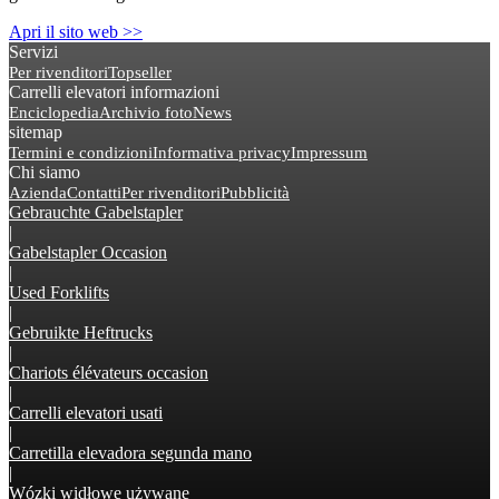
Apri il sito web >>
Servizi
Per rivenditori
Topseller
Carrelli elevatori informazioni
Enciclopedia
Archivio foto
News
sitemap
Termini e condizioni
Informativa privacy
Impressum
Chi siamo
Azienda
Contatti
Per rivenditori
Pubblicità
Gebrauchte Gabelstapler
|
Gabelstapler Occasion
|
Used Forklifts
|
Gebruikte Heftrucks
|
Chariots élévateurs occasion
|
Carrelli elevatori usati
|
Carretilla elevadora segunda mano
|
Wózki widłowe używane