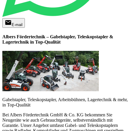
mail
E-mail
Albers Fördertechnik – Gabelstapler, Teleskopstapler &
Lagertechnik in Top-Qualität
Gabelstapler, Teleskopstapler, Arbeitsbühnen, Lagertechnik & mehr,
in Top-Qualität
Bei Albers Fördertechnik GmbH & Co. KG bekommen Sie
Neugeräte wie auch Gebrauchtgeräte, selbstverständlich mit
Garantie. Unser Angebot umfasst Gabel- und Teleskopstaplern
sowie Radlader, Kompaktlader und Zugmaschinen mit speziellem