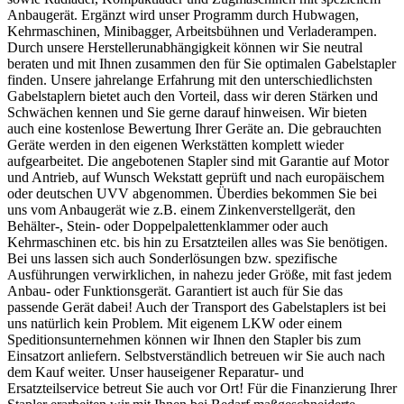
Anbaugerät. Ergänzt wird unser Programm durch Hubwagen,
Kehrmaschinen, Minibagger, Arbeitsbühnen und Verladerampen.
Durch unsere Herstellerunabhängigkeit können wir Sie neutral
beraten und mit Ihnen zusammen den für Sie optimalen Gabelstapler
finden. Unsere jahrelange Erfahrung mit den unterschiedlichsten
Gabelstaplern bietet auch den Vorteil, dass wir deren Stärken und
Schwächen kennen und Sie gerne darauf hinweisen. Wir bieten
auch eine kostenlose Bewertung Ihrer Geräte an. Die gebrauchten
Geräte werden in den eigenen Werkstätten komplett wieder
aufgearbeitet. Die angebotenen Stapler sind mit Garantie auf Motor
und Antrieb, auf Wunsch Wekstatt geprüft und nach europäischem
oder deutschen UVV abgenommen. Überdies bekommen Sie bei
uns vom Anbaugerät wie z.B. einem Zinkenverstellgerät, den
Behälter-, Stein- oder Doppelpalettenklammer oder auch
Kehrmaschinen etc. bis hin zu Ersatzteilen alles was Sie benötigen.
Bei uns lassen sich auch Sonderlösungen bzw. spezifische
Ausführungen verwirklichen, in nahezu jeder Größe, mit fast jedem
Anbau- oder Funktionsgerät. Garantiert ist auch für Sie das
passende Gerät dabei! Auch der Transport des Gabelstaplers ist bei
uns natürlich kein Problem. Mit eigenem LKW oder einem
Speditionsunternehmen können wir Ihnen den Stapler bis zum
Einsatzort anliefern. Selbstverständlich betreuen wir Sie auch nach
dem Kauf weiter. Unser hauseigener Reparatur- und
Ersatzteilservice betreut Sie auch vor Ort! Für die Finanzierung Ihrer