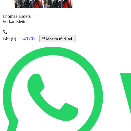
Thomas Esders
Verkaufsleiter
phone
+49 (0)...
+49 (0)...
visibility
Mostra nº di tel.