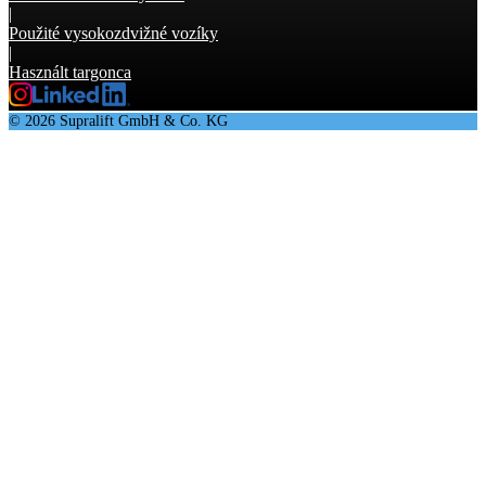
|
Použité vysokozdvižné vozíky
|
Használt targonca
© 2026 Supralift GmbH & Co. KG