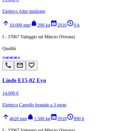
Elettrico Altre tipologie
arrow_upward
weight
calendar_month
history_2
10.000 mm
200 kg
2016
0 h
I - 37067 Valeggio sul Mincio (Verona)
Qualità
star
star
star
star
call
email
favorite_border
Linde E15-02 Evo
14.000 €
Elettrico Carrello frontale a 3 ruote
arrow_upward
weight
calendar_month
history_2
4620 mm
1.500 kg
2018
890 h
I - 37067 Valeggio sul Mincio (Verona)