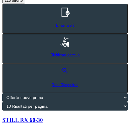
215 offerte
Email alert
Richiesta carrello
search
Rete Rivenditori
STILL RX 60-30