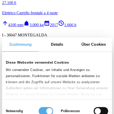
27.100 €
Elettrico Carrello frontale a 4 ruote
arrow_upward
weight
calendar_month
history_2
4100 mm
3.000 kg
2017
1.666 h
I - 36047 MONTEGALDA
Zustimmung
Details
Über Cookies
call
email
favorite_border
STILL FM-X 14
Diese Webseite verwendet Cookies
Wir verwenden Cookies, um Inhalte und Anzeigen zu
15.300 €
personalisieren, Funktionen für soziale Medien anbieten zu
Elettrico Carrelli retrattili
können und die Zugriffe auf unsere Website zu analysieren.
Außerdem geben wir Informationen zu Ihrer Verwendung unserer
arrow_upward
weight
calendar_month
history_2
9760 mm
1.400 kg
2017
3.893 h
Website an unsere Partner für soziale Medien, Werbung und
Analysen weiter. Unsere Partner führen diese Informationen
I - 36047 MONTEGALDA
Einwilligungsauswahl
möglicherweise mit weiteren Daten zusammen, die Sie ihnen
Notwendig
Präferenzen
bereitgestellt haben oder die sie im Rahmen Ihrer Nutzung der
call
email
favorite_border