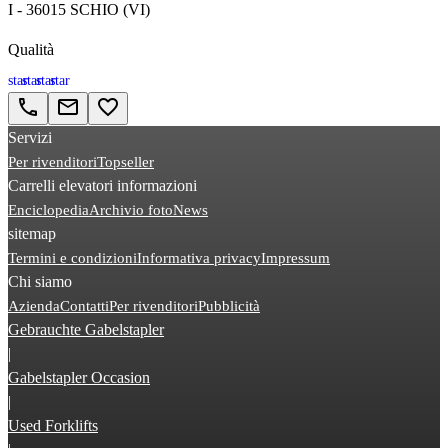
I - 36015 SCHIO (VI)
Qualità
star
star
star
star
call
email
favorite_border
Servizi
Per rivenditori
Topseller
Carrelli elevatori informazioni
Enciclopedia
Archivio foto
News
sitemap
Termini e condizioni
Informativa privacy
Impressum
Chi siamo
Azienda
Contatti
Per rivenditori
Pubblicità
Gebrauchte Gabelstapler
|
Gabelstapler Occasion
|
Used Forklifts