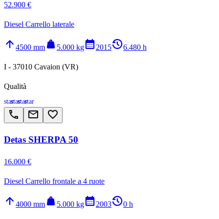
52.900 €
Diesel Carrello laterale
arrow_upward
weight
calendar_month
history_2
4500 mm
5.000 kg
2015
6.480 h
I - 37010 Cavaion (VR)
Qualità
star
star
star
star
call
email
favorite_border
Detas SHERPA 50
16.000 €
Diesel Carrello frontale a 4 ruote
arrow_upward
weight
calendar_month
history_2
4000 mm
5.000 kg
2003
0 h