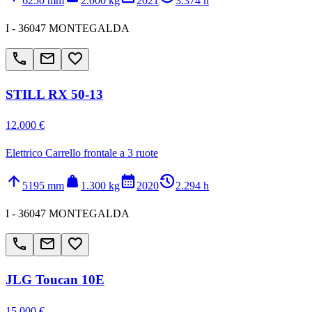
6250 mm
2.000 kg
2021
3.374 h
I - 36047 MONTEGALDA
call
email
favorite_border
STILL RX 50-13
12.000 €
Elettrico Carrello frontale a 3 ruote
arrow_upward
weight
calendar_month
history_2
5195 mm
1.300 kg
2020
2.294 h
I - 36047 MONTEGALDA
call
email
favorite_border
JLG Toucan 10E
15.000 €