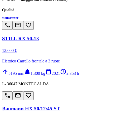
Qualità
star
star
star
star
call
email
favorite_border
STILL RX 50-13
12.000 €
Elettrico Carrello frontale a 3 ruote
arrow_upward
weight
calendar_month
history_2
5195 mm
1.300 kg
2021
2.853 h
I - 36047 MONTEGALDA
call
email
favorite_border
Baumann HX 50/12/45 ST