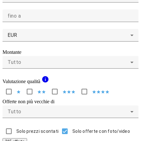
fino a
EUR
Montante
Tutto
info
Valutazione qualità
star
star
star
star
star
star
star
star
star
star
Offerte non più vecchie di
Tutto
Solo prezzi scontati
Solo offerte con foto/video