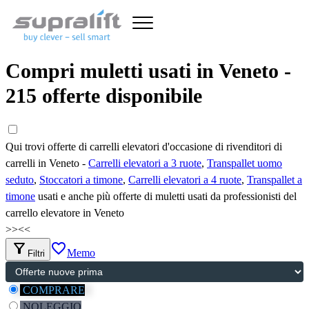
Compri muletti usati in Veneto -
215 offerte disponibile
Qui trovi offerte di carrelli elevatori d'occasione di rivenditori di
carrelli in Veneto -
Carrelli elevatori a 3 ruote
,
Transpallet uomo
seduto
,
Stoccatori a timone
,
Carrelli elevatori a 4 ruote
,
Transpallet a
timone
usati e anche più offerte di muletti usati da professionisti del
carrello elevatore in Veneto
>>
<<
filter_alt
favorite_border
Memo
Filtri
COMPRARE
NOLEGGIO