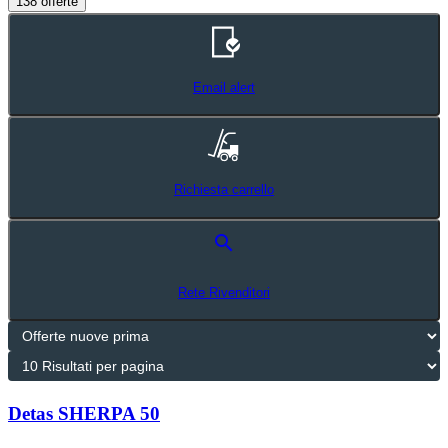
138 offerte
Email alert
Richiesta carrello
search
Rete Rivenditori
Detas SHERPA 50