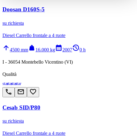
Doosan D160S-5
su richiesta
Diesel Carrello frontale a 4 ruote
arrow_upward
weight
calendar_month
history_2
4500 mm
16.000 kg
2007
0 h
I - 36054 Montebello Vicentino (VI)
Qualità
star
star
star
star
call
email
favorite_border
Cesab SID/P80
su richiesta
Diesel Carrello frontale a 4 ruote