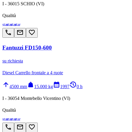
I - 36015 SCHIO (VI)
Qualità
star
star
star
star
call
email
favorite_border
Fantuzzi FD150-600
su richiesta
Diesel Carrello frontale a 4 ruote
arrow_upward
weight
calendar_month
history_2
4500 mm
15.000 kg
1997
0 h
I - 36054 Montebello Vicentino (VI)
Qualità
star
star
star
star
call
email
favorite_border