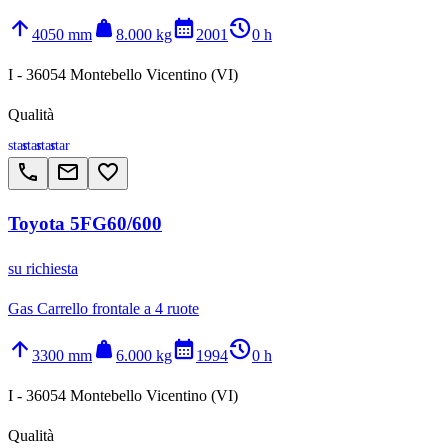
arrow_upward
weight
calendar_month
history_2
4050 mm
8.000 kg
2001
0 h
I - 36054 Montebello Vicentino (VI)
Qualità
star
star
star
star
call
email
favorite_border
Toyota 5FG60/600
su richiesta
Gas Carrello frontale a 4 ruote
arrow_upward
weight
calendar_month
history_2
3300 mm
6.000 kg
1994
0 h
I - 36054 Montebello Vicentino (VI)
Qualità