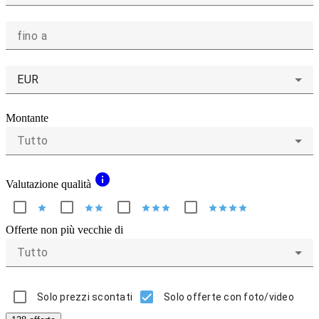
fino a
EUR
Montante
Tutto
info
Valutazione qualità
star
star
star
star
star
star
star
star
star
star
Offerte non più vecchie di
Tutto
Solo prezzi scontati
Solo offerte con foto/video