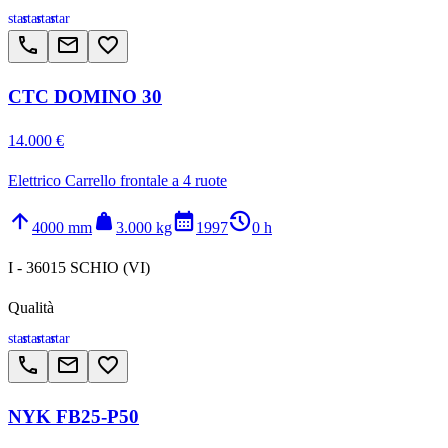
star
star
star
star
call
email
favorite_border
CTC DOMINO 30
14.000 €
Elettrico Carrello frontale a 4 ruote
arrow_upward
weight
calendar_month
history_2
4000 mm
3.000 kg
1997
0 h
I - 36015 SCHIO (VI)
Qualità
star
star
star
star
call
email
favorite_border
NYK FB25-P50