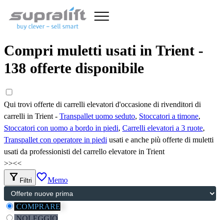
Compri muletti usati in Trient -
138 offerte disponibile
Qui trovi offerte di carrelli elevatori d'occasione di rivenditori di
carrelli in Trient -
Transpallet uomo seduto
,
Stoccatori a timone
,
Stoccatori con uomo a bordo in piedi
,
Carrelli elevatori a 3 ruote
,
Transpallet con operatore in piedi
usati e anche più offerte di muletti
usati da professionisti del carrello elevatore in Trient
>>
<<
filter_alt
favorite_border
Memo
Filtri
COMPRARE
NOLEGGIO