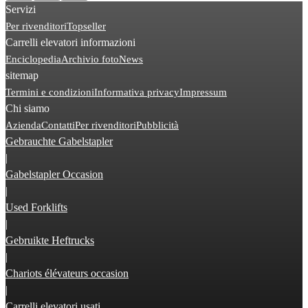
Servizi
Per rivenditori
Topseller
Carrelli elevatori informazioni
Enciclopedia
Archivio foto
News
sitemap
Termini e condizioni
Informativa privacy
Impressum
Chi siamo
Azienda
Contatti
Per rivenditori
Pubblicità
Gebrauchte Gabelstapler
|
Gabelstapler Occasion
|
Used Forklifts
|
Gebruikte Heftrucks
|
Chariots élévateurs occasion
|
Carrelli elevatori usati