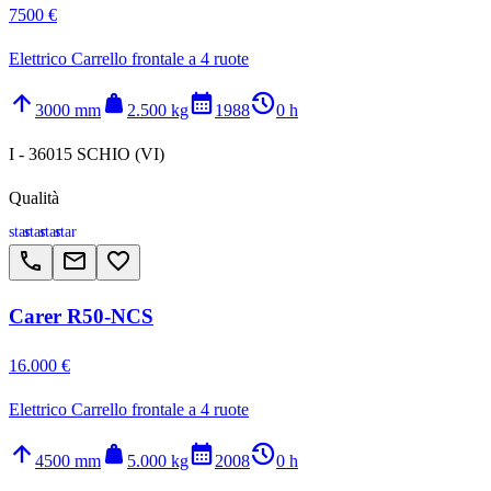
7500 €
Elettrico Carrello frontale a 4 ruote
arrow_upward
weight
calendar_month
history_2
3000 mm
2.500 kg
1988
0 h
I - 36015 SCHIO (VI)
Qualità
star
star
star
star
call
email
favorite_border
Carer R50-NCS
16.000 €
Elettrico Carrello frontale a 4 ruote
arrow_upward
weight
calendar_month
history_2
4500 mm
5.000 kg
2008
0 h