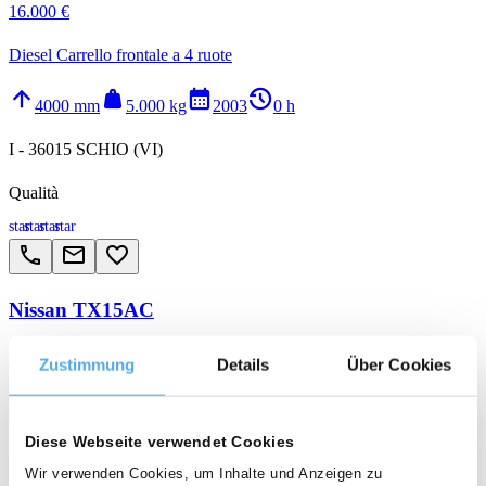
16.000 €
Diesel Carrello frontale a 4 ruote
arrow_upward
weight
calendar_month
history_2
4000 mm
5.000 kg
2003
0 h
I - 36015 SCHIO (VI)
Qualità
star
star
star
star
call
email
favorite_border
Nissan TX15AC
13.000 €
Zustimmung
Details
Über Cookies
Elettrico Carrello frontale a 3 ruote
arrow_upward
weight
calendar_month
history_2
Diese Webseite verwendet Cookies
7500 mm
1.500 kg
2013
0 h
Wir verwenden Cookies, um Inhalte und Anzeigen zu