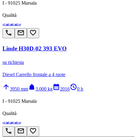
I - 91025 Marsala
Qualità
star
star
star
star
call
email
favorite_border
Linde H30D-02 393 EVO
su richiesta
Diesel Carrello frontale a 4 ruote
arrow_upward
weight
calendar_month
history_2
3950 mm
3.000 kg
2016
0 h
I - 91025 Marsala
Qualità
star
star
star
star
call
email
favorite_border