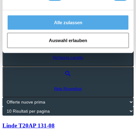
3 offerte
Alle zulassen
Email alert
Auswahl erlauben
Richiesta carrello
search
Rete Rivenditori
Linde T20AP 131-08