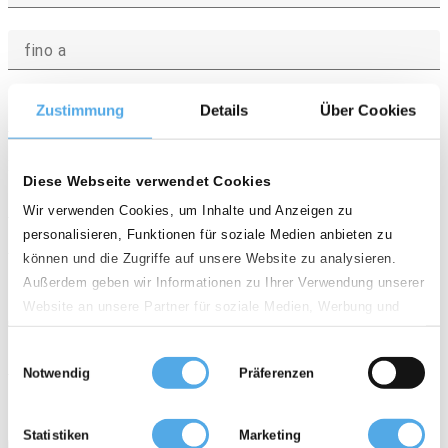
fino a
Zustimmung
Details
Über Cookies
EUR
Montante
Diese Webseite verwendet Cookies
Tutto
Wir verwenden Cookies, um Inhalte und Anzeigen zu
personalisieren, Funktionen für soziale Medien anbieten zu
info
Valutazione qualità
können und die Zugriffe auf unsere Website zu analysieren.
Außerdem geben wir Informationen zu Ihrer Verwendung unserer
star
star
star
star
star
star
star
star
star
star
Website an unsere Partner für soziale Medien, Werbung und
Offerte non più vecchie di
Analysen weiter. Unsere Partner führen diese Informationen
Einwilligungsauswahl
Tutto
möglicherweise mit weiteren Daten zusammen, die Sie ihnen
Notwendig
Präferenzen
bereitgestellt haben oder die sie im Rahmen Ihrer Nutzung der
Dienste gesammelt haben.
Solo prezzi scontati
Solo offerte con foto/video
Statistiken
Marketing