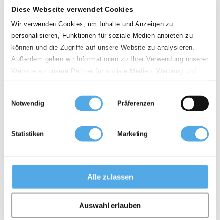
Diese Webseite verwendet Cookies
Wir verwenden Cookies, um Inhalte und Anzeigen zu
personalisieren, Funktionen für soziale Medien anbieten zu
können und die Zugriffe auf unsere Website zu analysieren.
Außerdem geben wir Informationen zu Ihrer Verwendung unserer
PL - 62-420 Strzalkowo
Website an unsere Partner für soziale Medien, Werbung und
Analysen weiter. Unsere Partner führen diese Informationen
Qualità
Einwilligungsauswahl
möglicherweise mit weiteren Daten zusammen, die Sie ihnen
star
star
star
star
Notwendig
Präferenzen
bereitgestellt haben oder die sie im Rahmen Ihrer Nutzung der
call
email
favorite_border
Dienste gesammelt haben.
Statistiken
Marketing
Jumbo JDQ 70/14/50V
29.700 €
Alle zulassen
Diesel Carrello laterale
arrow_upward
weight
calendar_month
history_2
5040 mm
7.000 kg
2007
10.444 h
Auswahl erlauben