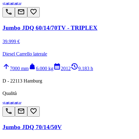
star
star
star
star
call
email
favorite_border
Jumbo JDQ 60/14/70TV - TRIPLEX
39.999 €
Diesel Carrello laterale
arrow_upward
weight
calendar_month
history_2
7000 mm
6.000 kg
2012
9.183 h
D - 22113 Hamburg
Qualità
star
star
star
star
call
email
favorite_border
Jumbo JDQ 70/14/50V