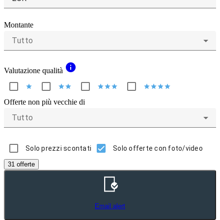
Montante
Tutto
info
Valutazione qualità
star
star
star
star
star
star
star
star
star
star
Offerte non più vecchie di
Tutto
Solo prezzi scontati
Solo offerte con foto/video
31 offerte
Email alert