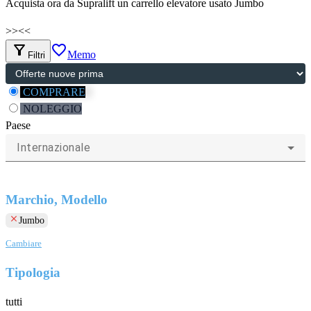
Acquista ora da Supralift un carrello elevatore usato Jumbo
>>
<<
filter_alt
favorite_border
Memo
Filtri
COMPRARE
NOLEGGIO
Paese
Internazionale
Marchio, Modello
clear
Jumbo
Cambiare
Tipologia
tutti