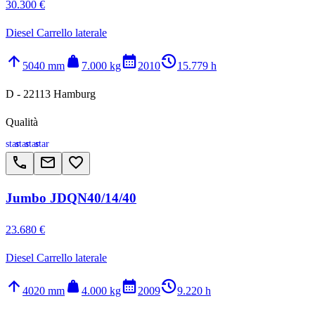
30.300 €
Diesel Carrello laterale
arrow_upward
weight
calendar_month
history_2
5040 mm
7.000 kg
2010
15.779 h
D - 22113 Hamburg
Qualità
star
star
star
star
call
email
favorite_border
Jumbo JDQN40/14/40
23.680 €
Diesel Carrello laterale
arrow_upward
weight
calendar_month
history_2
4020 mm
4.000 kg
2009
9.220 h