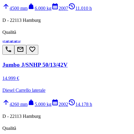
arrow_upward
weight
calendar_month
history_2
4500 mm
6.000 kg
2007
11.010 h
D - 22113 Hamburg
Qualità
star
star
star
star
call
email
favorite_border
Jumbo J/SNHP 50/13/42V
14.999 €
Diesel Carrello laterale
arrow_upward
weight
calendar_month
history_2
4260 mm
5.000 kg
2002
14.178 h
D - 22113 Hamburg
Qualità