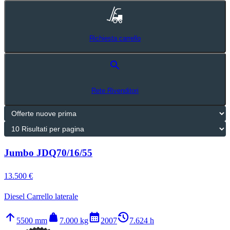
Richiesta carrello
search
Rete Rivenditori
Jumbo JDQ70/16/55
13.500 €
Diesel Carrello laterale
arrow_upward
weight
calendar_month
history_2
5500 mm
7.000 kg
2007
7.624 h