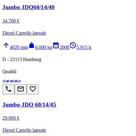
Jumbo JDQ60/14/40
34.700 €
Diesel Carrello laterale
arrow_upward
weight
calendar_month
history_2
4020 mm
6.000 kg
2008
5.915 h
D - 22113 Hamburg
Qualità
star
star
star
star
call
email
favorite_border
Jumbo JDQ 60/14/45
29.900 €
Diesel Carrello laterale