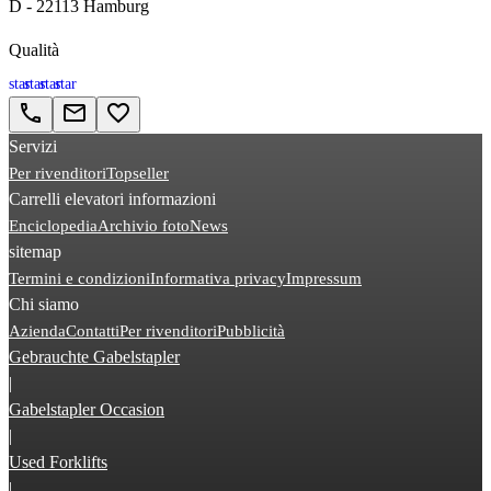
D - 22113 Hamburg
Qualità
star
star
star
star
call
email
favorite_border
Servizi
Per rivenditori
Topseller
Carrelli elevatori informazioni
Enciclopedia
Archivio foto
News
sitemap
Termini e condizioni
Informativa privacy
Impressum
Chi siamo
Azienda
Contatti
Per rivenditori
Pubblicità
Gebrauchte Gabelstapler
|
Gabelstapler Occasion
|
Used Forklifts
|