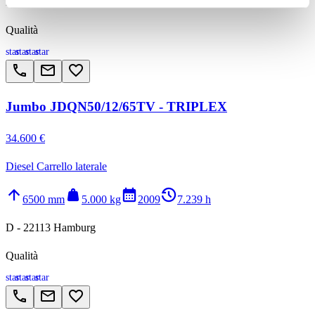
D - 22113 Hamburg
Qualità
star
star
star
star
call
email
favorite_border
Jumbo JDQN50/12/65TV - TRIPLEX
34.600 €
Diesel Carrello laterale
arrow_upward
weight
calendar_month
history_2
6500 mm
5.000 kg
2009
7.239 h
D - 22113 Hamburg
Qualità
star
star
star
star
call
email
favorite_border