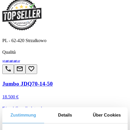
PL - 62-420 Strzalkowo
Qualità
star
star
star
star
call
email
favorite_border
Jumbo JDQ70-14-50
18.500 €
Diesel Carrello laterale
Zustimmung
Details
Über Cookies
arrow_upward
weight
calendar_month
history_2
5000 mm
7.000 kg
2006
22.198 h