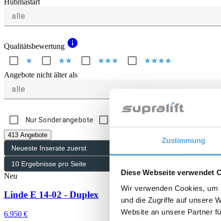
Hubmastart
alle
info
Qualitätsbewertung
star
star
star
star
star
star
star
star
star
star
Angebote nicht älter als
alle
Nur Sonderangebote
Nur Angebote mit Bild
413 Angebote
Zustimmung
Diese Webseite verwendet 
Neu
Wir verwenden Cookies, um I
Linde E 14-02 - Duplex
und die Zugriffe auf unsere 
Website an unsere Partner fü
6.950 €