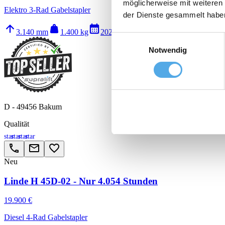
möglicherweise mit weiteren
Elektro 3-Rad Gabelstapler
der Dienste gesammelt habe
arrow_upward
weight
calendar_month
history_2
3.140 mm
1.400 kg
2020
11.365 h
Einwilligungsauswahl
Notwendig
D - 49456 Bakum
Qualität
star
star
star
star
call
email
favorite_border
Neu
Linde H 45D-02 - Nur 4.054 Stunden
19.900 €
Diesel 4-Rad Gabelstapler