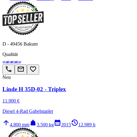
D - 49456 Bakum
Qualität
star
star
star
star
call
email
favorite_border
Neu
Linde H 35D-02 - Triplex
11.900 €
Diesel 4-Rad Gabelstapler
arrow_upward
weight
calendar_month
history_2
4.800 mm
3.500 kg
2015
12.989 h