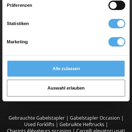
Sitemap
Präferenzen
AGB
Datenschutz
Statistiken
Impressum
Marketing
Über Supralift
Firma
Alle zulassen
Kontakt
Für Händler
Auswahl erlauben
Werbung
Gebrauchte Gabelstapler
|
Gabelstapler Occasion
|
Used Forklifts
|
Gebruikte Heftrucks
|
Chariots élévateurs occasion
|
Carrelli elevatori usati