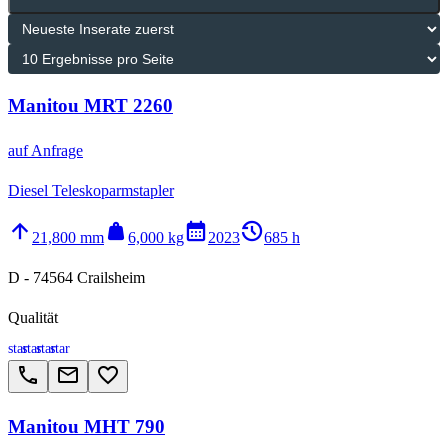
Manitou MRT 2260
auf Anfrage
Diesel Teleskoparmstapler
arrow_upward
weight
calendar_month
history_2
21,800 mm
6,000 kg
2023
685 h
D - 74564 Crailsheim
Qualität
star
star
star
star
call
email
favorite_border
Manitou MHT 790