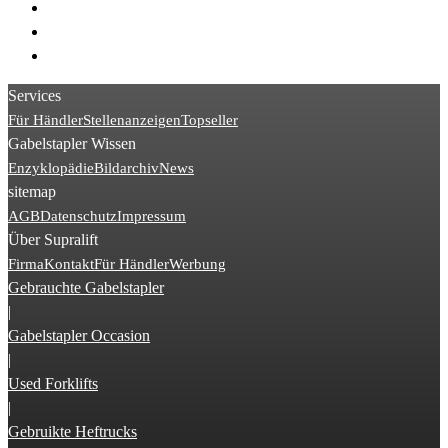
> Manitou MT
> Manitou MRT
> Manitou MLT
Services
Für Händler
Stellenanzeigen
Topseller
Gabelstapler Wissen
Enzyklopädie
Bildarchiv
News
sitemap
AGB
Datenschutz
Impressum
Über Supralift
Firma
Kontakt
Für Händler
Werbung
Gebrauchte Gabelstapler
|
Gabelstapler Occasion
|
Used Forklifts
|
Gebruikte Heftrucks