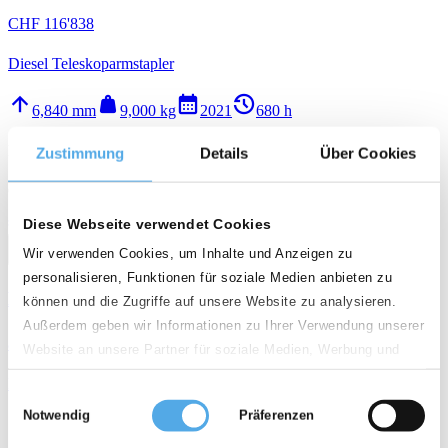
CHF 116'838
Diesel Teleskoparmstapler
arrow_upward
weight
calendar_month
history_2
6,840 mm
9,000 kg
2021
680 h
D - 74564 Crailsheim
Zustimmung
Details
Über Cookies
Qualität
star
star
star
star
Diese Webseite verwendet Cookies
call
email
favorite_border
Wir verwenden Cookies, um Inhalte und Anzeigen zu
personalisieren, Funktionen für soziale Medien anbieten zu
Manitou MT 625
können und die Zugriffe auf unsere Website zu analysieren.
Außerdem geben wir Informationen zu Ihrer Verwendung unserer
auf Anfrage
Website an unsere Partner für soziale Medien, Werbung und
Analysen weiter. Unsere Partner führen diese Informationen
Diesel Teleskoparmstapler
Einwilligungsauswahl
möglicherweise mit weiteren Daten zusammen, die Sie ihnen
Notwendig
Präferenzen
arrow_upward
weight
calendar_month
history_2
bereitgestellt haben oder die sie im Rahmen Ihrer Nutzung der
5,850 mm
2,500 kg
2022
391 h
Dienste gesammelt haben.