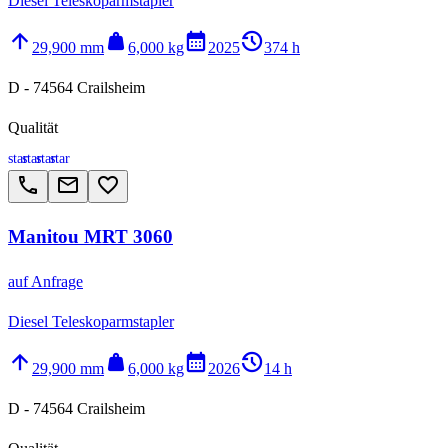
Diesel Teleskoparmstapler
arrow_upward
weight
calendar_month
history_2
29,900 mm
6,000 kg
2025
374 h
D - 74564 Crailsheim
Qualität
star
star
star
star
call
email
favorite_border
Manitou MRT 3060
auf Anfrage
Diesel Teleskoparmstapler
arrow_upward
weight
calendar_month
history_2
29,900 mm
6,000 kg
2026
14 h
D - 74564 Crailsheim