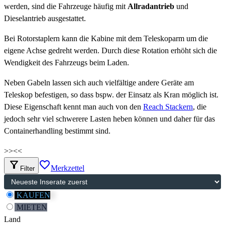
werden, sind die Fahrzeuge häufig mit
Allradantrieb
und
Dieselantrieb ausgestattet.
Bei Rotorstaplern kann die Kabine mit dem Teleskoparm um die
eigene Achse gedreht werden. Durch diese Rotation erhöht sich die
Wendigkeit des Fahrzeugs beim Laden.
Neben Gabeln lassen sich auch vielfältige andere Geräte am
Teleskop befestigen, so dass bspw. der Einsatz als Kran möglich ist.
Diese Eigenschaft kennt man auch von den
Reach Stackern
, die
jedoch sehr viel schwerere Lasten heben können und daher für das
Containerhandling bestimmt sind.
>>
<<
filter_alt
favorite_border
Merkzettel
Filter
KAUFEN
MIETEN
Land