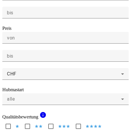
bis
Preis
von
bis
CHF
Hubmastart
alle
info
Qualitätsbewertung
star
star
star
star
star
star
star
star
star
star