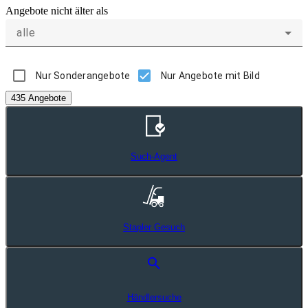
Angebote nicht älter als
alle
Nur Sonderangebote
Nur Angebote mit Bild
435 Angebote
Such-Agent
Stapler Gesuch
search
Händlersuche