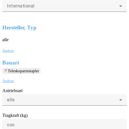
International
Hersteller, Typ
alle
Ändern
Bauart
clear
Teleskoparmstapler
Ändern
Antriebsart
alle
Tragkraft (kg)
von