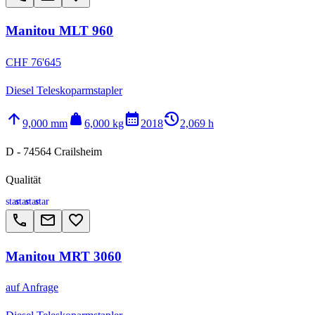
Manitou MLT 960
CHF 76'645
Diesel Teleskoparmstapler
arrow_upward
weight
calendar_month
history_2
9,000 mm
6,000 kg
2018
2,069 h
D - 74564 Crailsheim
Qualität
star
star
star
star
call
email
favorite_border
Manitou MRT 3060
auf Anfrage