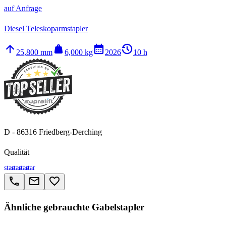
auf Anfrage
Diesel Teleskoparmstapler
arrow_upward
weight
calendar_month
history_2
25,800 mm
6,000 kg
2026
10 h
D - 86316 Friedberg-Derching
Qualität
star
star
star
star
call
email
favorite_border
Ähnliche gebrauchte Gabelstapler