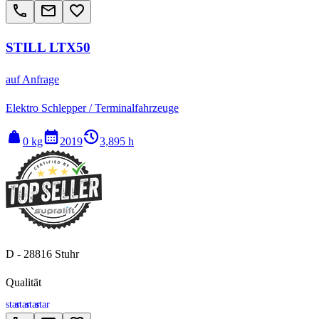
call
email
favorite_border
STILL LTX50
auf Anfrage
Elektro Schlepper / Terminalfahrzeuge
weight
calendar_month
history_2
0 kg
2019
3,895 h
D - 28816 Stuhr
Qualität
star
star
star
star