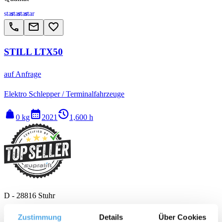
star
star
star
star
call
email
favorite_border
STILL LTX50
auf Anfrage
Elektro Schlepper / Terminalfahrzeuge
weight
calendar_month
history_2
0 kg
2021
1,600 h
D - 28816 Stuhr
Qualität
Zustimmung
Details
Über Cookies