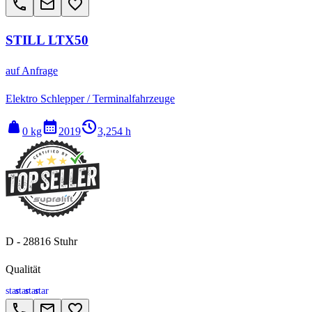
call
email
favorite_border
STILL LTX50
auf Anfrage
Elektro Schlepper / Terminalfahrzeuge
weight
calendar_month
history_2
0 kg
2019
3,254 h
D - 28816 Stuhr
Qualität
star
star
star
star
call
email
favorite_border