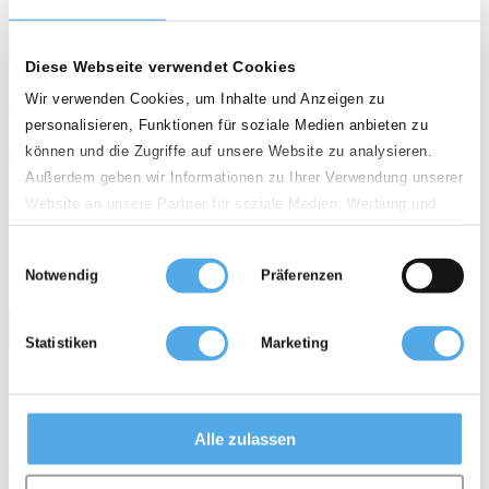
star
star
star
star
call
email
favorite_border
Diese Webseite verwendet Cookies
Wir verwenden Cookies, um Inhalte und Anzeigen zu
STILL LTX50
personalisieren, Funktionen für soziale Medien anbieten zu
können und die Zugriffe auf unsere Website zu analysieren.
auf Anfrage
Außerdem geben wir Informationen zu Ihrer Verwendung unserer
Elektro Schlepper / Terminalfahrzeuge
Website an unsere Partner für soziale Medien, Werbung und
Analysen weiter. Unsere Partner führen diese Informationen
weight
calendar_month
history_2
0 kg
2018
2,777 h
Einwilligungsauswahl
möglicherweise mit weiteren Daten zusammen, die Sie ihnen
Notwendig
Präferenzen
bereitgestellt haben oder die sie im Rahmen Ihrer Nutzung der
Dienste gesammelt haben.
Statistiken
Marketing
D - 28816 Stuhr
Alle zulassen
Qualität