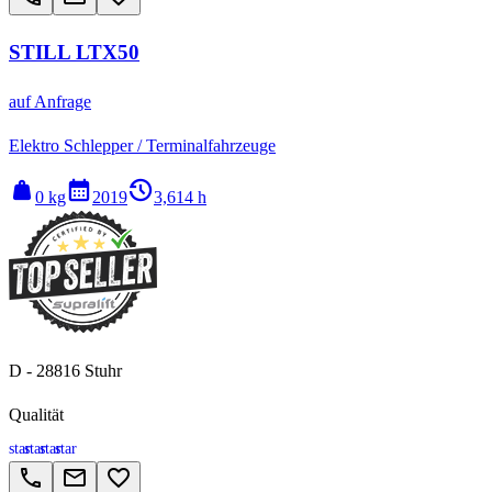
STILL LTX50
auf Anfrage
Elektro Schlepper / Terminalfahrzeuge
weight
calendar_month
history_2
0 kg
2019
3,614 h
D - 28816 Stuhr
Qualität
star
star
star
star
call
email
favorite_border