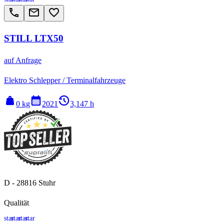
call
email
favorite_border
STILL LTX50
auf Anfrage
Elektro Schlepper / Terminalfahrzeuge
weight
calendar_month
history_2
0 kg
2021
3,147 h
D - 28816 Stuhr
Qualität
star
star
star
star