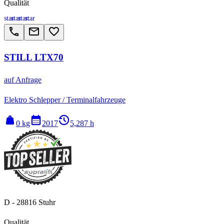
Qualität
star
star
star
star
call
email
favorite_border
STILL LTX70
auf Anfrage
Elektro Schlepper / Terminalfahrzeuge
weight
calendar_month
history_2
0 kg
2017
5,287 h
D - 28816 Stuhr
Qualität