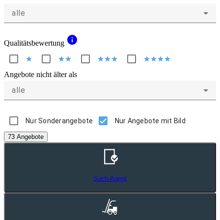
alle
info
Qualitätsbewertung
star
star
star
star
star
star
star
star
star
star
Angebote nicht älter als
alle
Nur Sonderangebote
Nur Angebote mit Bild
73 Angebote
Such-Agent