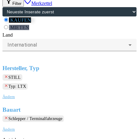
filter_alt
favorite_border
Merkzettel
Filter
KAUFEN
MIETEN
Land
International
Hersteller, Typ
clear
STILL
clear
Typ: LTX
Ändern
Bauart
clear
Schlepper / Terminalfahrzeuge
Ändern