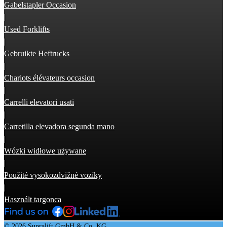
Gabelstapler Occasion
|
Used Forklifts
|
Gebruikte Heftrucks
|
Chariots élévateurs occasion
|
Carrelli elevatori usati
|
Carretilla elevadora segunda mano
|
Wózki widłowe używane
|
Použité vysokozdvižné vozíky
|
Használt targonca
© 2026 Supralift GmbH & Co. KG