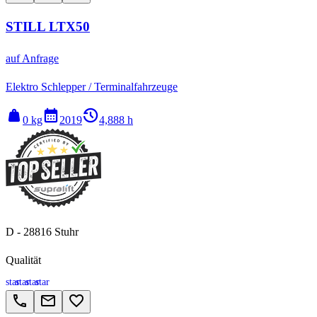
STILL LTX50
auf Anfrage
Elektro Schlepper / Terminalfahrzeuge
weight
calendar_month
history_2
0 kg
2019
4,888 h
D - 28816 Stuhr
Qualität
star
star
star
star
call
email
favorite_border