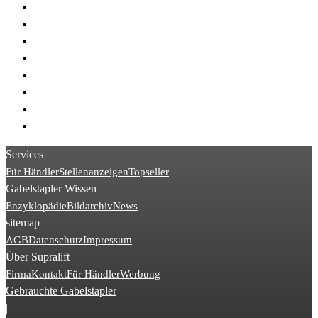
> STILL R07
> STILL ECU
> Hyster H
> Jungheinrich EKS
> Linde P250
> Jungheinrich EZS
> Linde P60
> Linde P30
Services
Für Händler
Stellenanzeigen
Topseller
Gabelstapler Wissen
Enzyklopädie
Bildarchiv
News
sitemap
AGB
Datenschutz
Impressum
Über Supralift
Firma
Kontakt
Für Händler
Werbung
Gebrauchte Gabelstapler
|