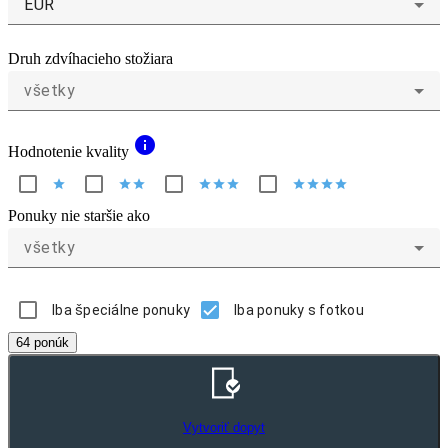
EUR
Druh zdvíhacieho stožiara
všetky
info
Hodnotenie kvality
star
star
star
star
star
star
star
star
star
star
Ponuky nie staršie ako
všetky
Iba špeciálne ponuky
Iba ponuky s fotkou
64 ponúk
Vytvoriť dopyt