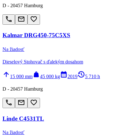
D - 20457 Hamburg
call
email
favorite_border
Kalmar DRG450-75C5XS
Na žiadosť
Dieselový Stohovač s ďalekým dosahom
arrow_upward
weight
calendar_month
history_2
15 000 mm
45 000 kg
2019
5 710 h
D - 20457 Hamburg
call
email
favorite_border
Linde C4531TL
Na žiadosť