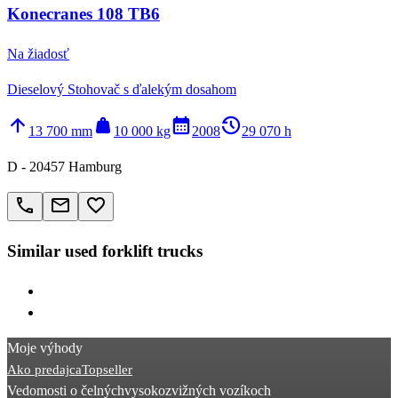
Konecranes 108 TB6
Na žiadosť
Dieselový Stohovač s ďalekým dosahom
arrow_upward
weight
calendar_month
history_2
13 700 mm
10 000 kg
2008
29 070 h
D - 20457 Hamburg
call
email
favorite_border
Similar used forklift trucks
> Hyster L
> Manitou MSI
Moje výhody
Ako predajca
Topseller
Vedomosti o čelnýchvysokozvižných vozíkoch