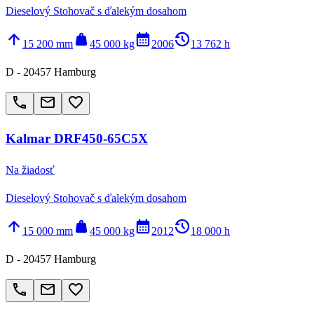
Dieselový Stohovač s ďalekým dosahom
arrow_upward
weight
calendar_month
history_2
15 200 mm
45 000 kg
2006
13 762 h
D - 20457 Hamburg
call
email
favorite_border
Kalmar DRF450-65C5X
Na žiadosť
Dieselový Stohovač s ďalekým dosahom
arrow_upward
weight
calendar_month
history_2
15 000 mm
45 000 kg
2012
18 000 h
D - 20457 Hamburg
call
email
favorite_border