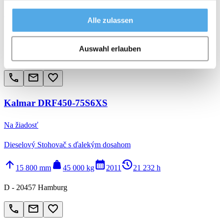
Dieselový Stohovač s ďalekým dosahom
Alle zulassen
arrow_upward
weight
calendar_month
history_2
18 200 mm
46 000 kg
2016
10 302 h
Auswahl erlauben
D - 20457 Hamburg
call
email
favorite_border
Kalmar DRF450-75S6XS
Na žiadosť
Dieselový Stohovač s ďalekým dosahom
arrow_upward
weight
calendar_month
history_2
15 800 mm
45 000 kg
2011
21 232 h
D - 20457 Hamburg
call
email
favorite_border