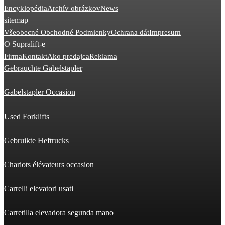
Encyklopédia
Archív obrázkov
News
sitemap
Všeobecné Obchodné Podmienky
Ochrana dát
Impresum
O Supralift-e
Firma
Kontakt
Ako predajca
Reklama
Gebrauchte Gabelstapler
|
Gabelstapler Occasion
|
Used Forklifts
|
Gebruikte Heftrucks
|
Chariots élévateurs occasion
|
Carrelli elevatori usati
|
Carretilla elevadora segunda mano
|