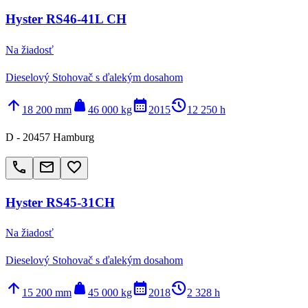
Hyster RS46-41L CH
Na žiadosť
Dieselový Stohovač s ďalekým dosahom
arrow_upward
weight
calendar_month
history_2
18 200 mm
46 000 kg
2015
12 250 h
D - 20457 Hamburg
call
email
favorite_border
Hyster RS45-31CH
Na žiadosť
Dieselový Stohovač s ďalekým dosahom
arrow_upward
weight
calendar_month
history_2
15 200 mm
45 000 kg
2018
2 328 h