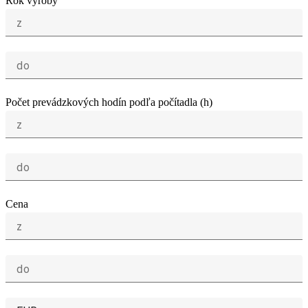
Rok výroby
z
do
Počet prevádzkových hodín podľa počítadla (h)
z
do
Cena
z
do