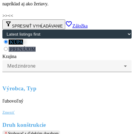
napríklad aj ako žeriavy.
>>
<<
filter_alt
favorite_border
Záložka
SPRESNIŤ VYHĹADÁVANIE
KÚPA
PRENÁJOM
Krajina
Medzinárone
Výrobca, Typ
ľubovoľný
Zmeniť
Druh konštrukcie
clear
Stohovač s ďalekým dosahom