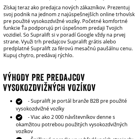
Získaj teraz ako predajca nových zákazníkov. Prezentuj
svoj podnik na jednom z najúspešnejších online trhovísk
pre použité vysokozdvižné vozíky. Početné komfortné
funkcie Ťa podporujú pri úspešnom predaji Tvojich
vozidiel. So Supralift si v poradí Google vždy na prvej
strane. Využi trh predajcov Supralift grátis alebo
predplatné Supralift za férovú mesačnú paušálnu cenu.
Kupuj chytro, predávaj rýchlo.
VÝHODY PRE PREDAJCOV
VYSOKOZDVIŽNÝCH VOZÍKOV
- Supralift je portál branže B2B pre použité
vysokozdvižné vozíky
- Viac ako 2 000 návštevníkov denne s
okamžitou potrebou použitých vysokozdvižných
vozíkov