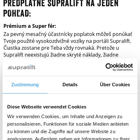
PREDPLATNÉ SUPRALIFT NA JEDEN
POHĽAD:
Prémium a Super fér:
Za pevný mesačný účastnícky poplatok môžeš ponúkať
Tvoje použité vysokozdvižné vozíky na portáli Supralift.
Čiastka zostane pre Teba vždy rovnaká. Pretože u
Supralift neexistujú žiadne skryté náklady, žiadne
provízie a žiadne prekvapenia pri mesačnom vyúčtovaní.
Supralift je férový – sľubujeme.
Dopyty zákazníkov prídu priamo k Tebe
Zustimmung
Details
Über Cookies
Zákazníci, ktorí sa zaujímajú o Tvoj vysokozdvižný vozík,
sa skontaktujú priamo s Tebou. Telefonicky alebo e-
mailom. Kúpia priamo u Teba.
Diese Webseite verwendet Cookies
Dostaň cenné tipy a informácie
Wir verwenden Cookies, um Inhalte und Anzeigen zu
Využi praktický panel predajcov Supralift a dozvieš sa,
personalisieren, Funktionen für soziale Medien anbieten
koľko zákazníkov navštívilo Tvoj vysokozdvižný vozík,
zu können und die Zugriffe auf unsere Website zu
koľko e-mailov si dostal, koľko záujemcov navštívilo Tvoj
analysieren. Außerdem geben wir Informationen zu Ihrer