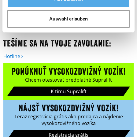
predajcov Supralift nájdeš vysokozdvižné vozíky za
podmienok predajcov vysokozdvižných vozíkov.
Auswahl erlauben
Trh predajcov je bezplatný. Zaregistruj sa ešte dnes.
TEŠÍME SA NA TVOJE ZAVOLANIE:
Hotline
PONÚKNUŤ VYSOKOZDVIŽNÝ VOZÍK!
Chcem otestovať predplatné Supralift
K tímu Supralift
NÁJSŤ VYSOKOZDVIŽNÝ VOZÍK!
Teraz registrácia grátis ako predajca a nájdenie
vysokozdvižného vozíka
Registrácia grátis