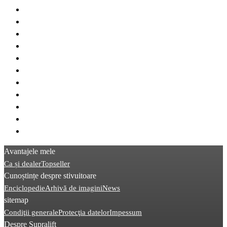
> STILL EXV
> Jungheinrich EJC
> Linde L14
> Linde L12
> Linde L16
> Jungheinrich EJD
> Linde L10
> STILL EXD
> STILL EGV
> Crown ES
> Linde D08
Avantajele mele
Ca și dealer
Topseller
Cunoștințe despre stivuitoare
Enciclopedie
Arhivă de imagini
News
sitemap
Condiţii generale
Protecţia datelor
Impessum
Despre Supralift