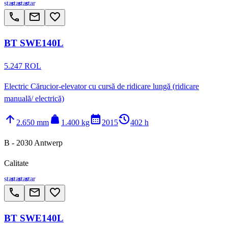
star
star
star
star
call
email
favorite_border
BT SWE140L
5.247 ROL
Electric Cărucior-elevator cu cursă de ridicare lungă (ridicare
manuală/ electrică)
arrow_upward
weight
calendar_month
history_2
2.650 mm
1.400 kg
2015
402 h
B - 2030 Antwerp
Calitate
star
star
star
star
call
email
favorite_border
BT SWE140L