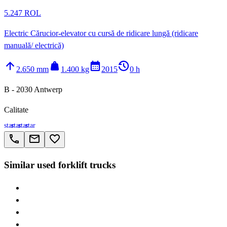
5.247 ROL
Electric Cărucior-elevator cu cursă de ridicare lungă (ridicare
manuală/ electrică)
arrow_upward
weight
calendar_month
history_2
2.650 mm
1.400 kg
2015
0 h
B - 2030 Antwerp
Calitate
star
star
star
star
call
email
favorite_border
Similar used forklift trucks
> BT SWE
> BT C
> BT RRE
> BT SPE