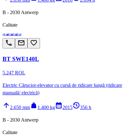
B - 2030 Antwerp
Calitate
star
star
star
star
call
email
favorite_border
BT SWE140L
5.247 ROL
Electric Cărucior-elevator cu cursă de ridicare lungă (ridicare
manuală/ electrică)
arrow_upward
weight
calendar_month
history_2
2.650 mm
1.400 kg
2015
356 h
B - 2030 Antwerp
Calitate