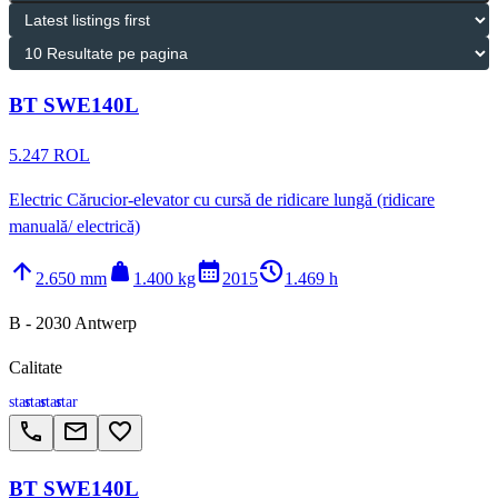
BT SWE140L
5.247 ROL
Electric Cărucior-elevator cu cursă de ridicare lungă (ridicare
manuală/ electrică)
arrow_upward
weight
calendar_month
history_2
2.650 mm
1.400 kg
2015
1.469 h
B - 2030 Antwerp
Calitate
star
star
star
star
call
email
favorite_border
BT SWE140L