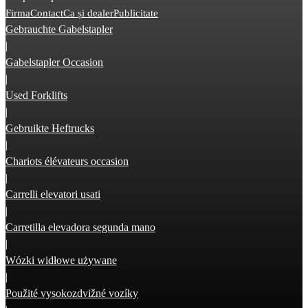
Firma
Contact
Ca și dealer
Publicitate
Gebrauchte Gabelstapler
|
Gabelstapler Occasion
|
Used Forklifts
|
Gebruikte Heftrucks
|
Chariots élévateurs occasion
|
Carrelli elevatori usati
|
Carretilla elevadora segunda mano
|
Wózki widłowe używane
|
Použité vysokozdvižné vozíky