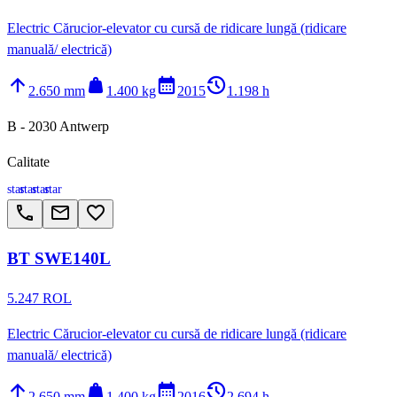
Electric Cărucior-elevator cu cursă de ridicare lungă (ridicare
manuală/ electrică)
arrow_upward
weight
calendar_month
history_2
2.650 mm
1.400 kg
2015
1.198 h
B - 2030 Antwerp
Calitate
star
star
star
star
call
email
favorite_border
BT SWE140L
5.247 ROL
Electric Cărucior-elevator cu cursă de ridicare lungă (ridicare
manuală/ electrică)
arrow_upward
weight
calendar_month
history_2
2.650 mm
1.400 kg
2016
2.694 h