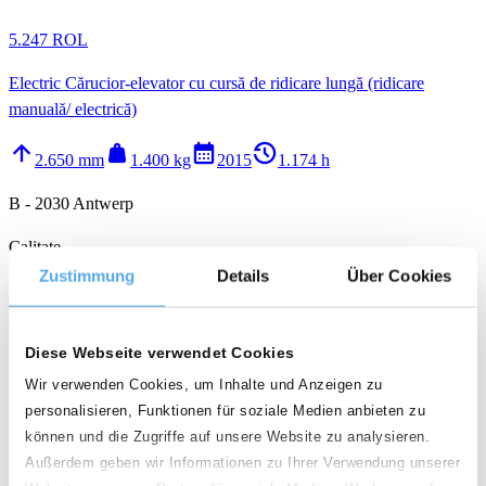
5.247 ROL
Electric Cărucior-elevator cu cursă de ridicare lungă (ridicare
manuală/ electrică)
arrow_upward
weight
calendar_month
history_2
2.650 mm
1.400 kg
2015
1.174 h
B - 2030 Antwerp
Calitate
Zustimmung
Details
Über Cookies
star
star
star
star
call
email
favorite_border
Diese Webseite verwendet Cookies
BT SWE140L
Wir verwenden Cookies, um Inhalte und Anzeigen zu
personalisieren, Funktionen für soziale Medien anbieten zu
5.247 ROL
können und die Zugriffe auf unsere Website zu analysieren.
Electric Cărucior-elevator cu cursă de ridicare lungă (ridicare
Außerdem geben wir Informationen zu Ihrer Verwendung unserer
manuală/ electrică)