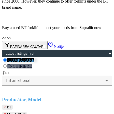
since 2000. However, they continue to offer forklifts under the BT
brand name.
Buy a used BT forklift to meet your needs from Supralift now
>>
<<
filter_alt
favorite_border
Notiţe
RAFINAREA CAUTARII
CUMPĂRARE
ÎNCHIRIERE
Ţara
Internaţional
Producător, Model
clear
BT
clear