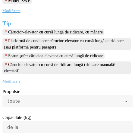
Model: SWE
Modificare
Tip
clear
Cărucior-elevator cu cursă lungă de ridicare, cu mânere
clear
Platformă de conducere cărucior-elevator cu cursă lungă de ridicare
(sau platformă pentru pasager)
clear
Scaun şofer cărucior-elevator cu cursă lungă de ridicare
clear
Cărucior-elevator cu cursă de ridicare lungă (ridicare manuală/
electrică)
Modificare
Propulsie
toate
Capacitate (kg)
de la