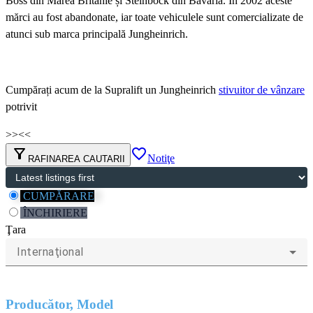
Boss din Marea Britanie și Steinbock din Bavaria. În 2002 aceste
mărci au fost abandonate, iar toate vehiculele sunt comercializate de
atunci sub marca principală Jungheinrich.
Cumpărați acum de la Supralift un Jungheinrich
stivuitor de vânzare
potrivit
>>
<<
filter_alt
favorite_border
Notiţe
RAFINAREA CAUTARII
CUMPĂRARE
ÎNCHIRIERE
Ţara
Internaţional
Producător, Model