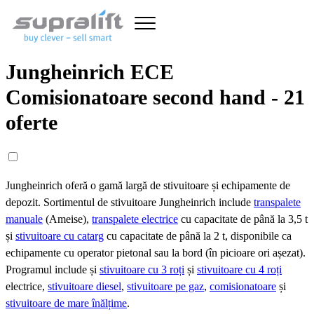
Jungheinrich ECE
Comisionatoare second hand - 21
oferte
Jungheinrich oferă o gamă largă de stivuitoare și echipamente de
depozit. Sortimentul de stivuitoare Jungheinrich include
transpalete
manuale
(Ameise),
transpalete electrice
cu capacitate de până la 3,5 t
și
stivuitoare cu catarg
cu capacitate de până la 2 t, disponibile ca
echipamente cu operator pietonal sau la bord (în picioare ori așezat).
Programul include și
stivuitoare cu 3 roți
și
stivuitoare cu 4 roți
electrice,
stivuitoare diesel
,
stivuitoare pe gaz
,
comisionatoare
și
stivuitoare de mare înălțime
.