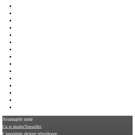
> Jungheinrich TFG
> Jungheinrich ERC
> Jungheinrich EKS
> Jungheinrich ERD
> Jungheinrich DFG
> Jungheinrich ECE
> Jungheinrich EZS
> Jungheinrich EKX
> STILL FM
> Linde V
> Linde N20
> Linde V10
> STILL EKX
> Hyster R
> Linde V08
Avantajele mele
Ca și dealer
Topseller
Cunoștințe despre stivuitoare