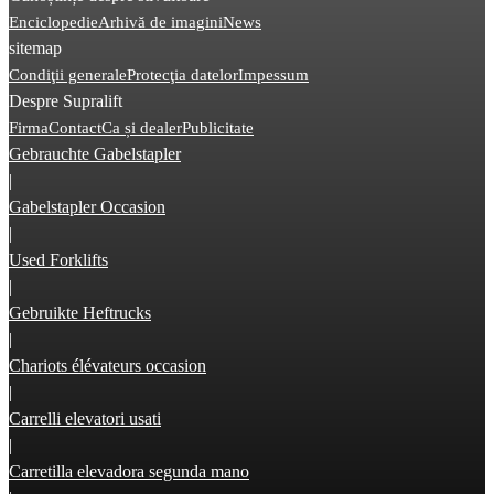
Enciclopedie
Arhivă de imagini
News
sitemap
Condiţii generale
Protecţia datelor
Impessum
Despre Supralift
Firma
Contact
Ca și dealer
Publicitate
Gebrauchte Gabelstapler
|
Gabelstapler Occasion
|
Used Forklifts
|
Gebruikte Heftrucks
|
Chariots élévateurs occasion
|
Carrelli elevatori usati
|
Carretilla elevadora segunda mano