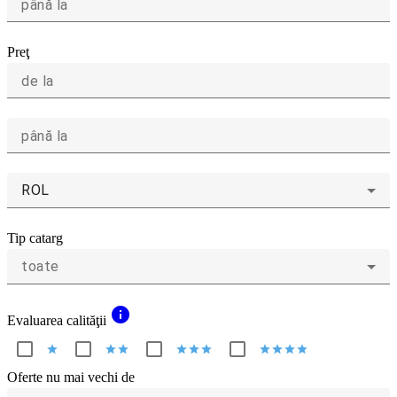
până la
Preţ
de la
până la
ROL
Tip catarg
toate
info
Evaluarea calităţii
star
star
star
star
star
star
star
star
star
star
Oferte nu mai vechi de