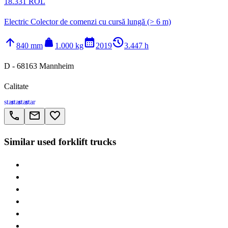
18.331 ROL
Electric Colector de comenzi cu cursă lungă (> 6 m)
arrow_upward
weight
calendar_month
history_2
840 mm
1.000 kg
2019
3.447 h
D - 68163 Mannheim
Calitate
star
star
star
star
call
email
favorite_border
Similar used forklift trucks
> Jungheinrich EFG
> Jungheinrich EJE
> Jungheinrich EJC
> Jungheinrich ETV
> Jungheinrich ERE
> Jungheinrich EJD