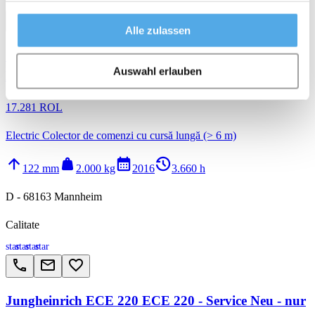
call
email
favorite_border
Alle zulassen
Jungheinrich ECE 220 HP ECE 220 HP - Service
Auswahl erlauben
Neu - nur 3.660 Std.
17.281 ROL
Electric Colector de comenzi cu cursă lungă (> 6 m)
arrow_upward
weight
calendar_month
history_2
122 mm
2.000 kg
2016
3.660 h
D - 68163 Mannheim
Calitate
star
star
star
star
call
email
favorite_border
Jungheinrich ECE 220 ECE 220 - Service Neu - nur