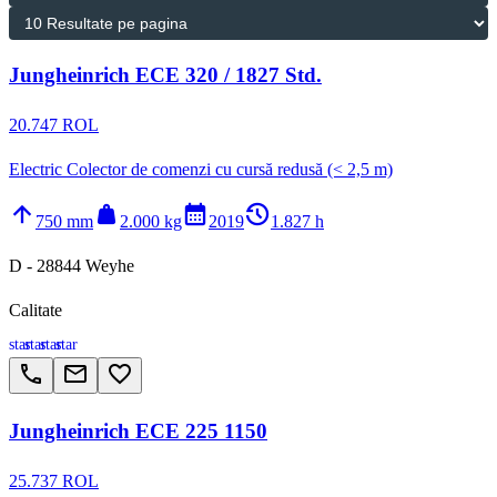
Jungheinrich ECE 320 / 1827 Std.
20.747 ROL
Electric Colector de comenzi cu cursă redusă (< 2,5 m)
arrow_upward
weight
calendar_month
history_2
750 mm
2.000 kg
2019
1.827 h
D - 28844 Weyhe
Calitate
star
star
star
star
call
email
favorite_border
Jungheinrich ECE 225 1150
25.737 ROL