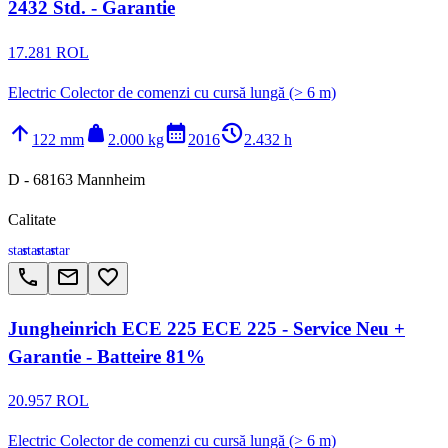
2432 Std. - Garantie
17.281 ROL
Electric Colector de comenzi cu cursă lungă (> 6 m)
arrow_upward
weight
calendar_month
history_2
122 mm
2.000 kg
2016
2.432 h
D - 68163 Mannheim
Calitate
star
star
star
star
call
email
favorite_border
Jungheinrich ECE 225 ECE 225 - Service Neu +
Garantie - Batteire 81%
20.957 ROL
Electric Colector de comenzi cu cursă lungă (> 6 m)