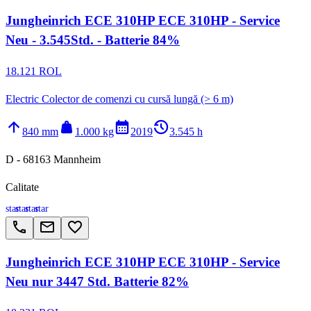
Jungheinrich ECE 310HP ECE 310HP - Service
Neu - 3.545Std. - Batterie 84%
18.121 ROL
Electric Colector de comenzi cu cursă lungă (> 6 m)
arrow_upward
weight
calendar_month
history_2
840 mm
1.000 kg
2019
3.545 h
D - 68163 Mannheim
Calitate
star
star
star
star
call
email
favorite_border
Jungheinrich ECE 310HP ECE 310HP - Service
Neu nur 3447 Std. Batterie 82%