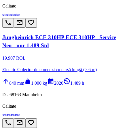
Calitate
star
star
star
star
call
email
favorite_border
Jungheinrich ECE 310HP ECE 310HP - Service
Neu - nur 1.489 Std
19.907 ROL
Electric Colector de comenzi cu cursă lungă (> 6 m)
arrow_upward
weight
calendar_month
history_2
840 mm
1.000 kg
2020
1.489 h
D - 68163 Mannheim
Calitate
star
star
star
star
call
email
favorite_border