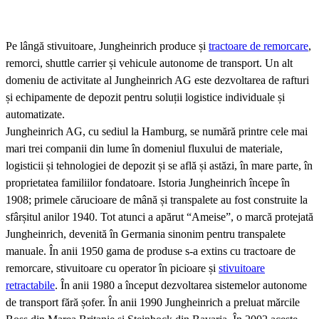
Pe lângă stivuitoare, Jungheinrich produce și
tractoare de remorcare
,
remorci, shuttle carrier și vehicule autonome de transport. Un alt
domeniu de activitate al Jungheinrich AG este dezvoltarea de rafturi
și echipamente de depozit pentru soluții logistice individuale și
automatizate.
Jungheinrich AG, cu sediul la Hamburg, se numără printre cele mai
mari trei companii din lume în domeniul fluxului de materiale,
logisticii și tehnologiei de depozit și se află și astăzi, în mare parte, în
proprietatea familiilor fondatoare. Istoria Jungheinrich începe în
1908; primele cărucioare de mână și transpalete au fost construite la
sfârșitul anilor 1940. Tot atunci a apărut “Ameise”, o marcă protejată
Jungheinrich, devenită în Germania sinonim pentru transpalete
manuale. În anii 1950 gama de produse s-a extins cu tractoare de
remorcare, stivuitoare cu operator în picioare și
stivuitoare
retractabile
. În anii 1980 a început dezvoltarea sistemelor autonome
de transport fără șofer. În anii 1990 Jungheinrich a preluat mărcile