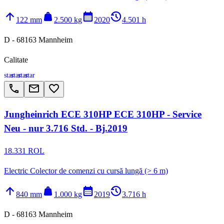
arrow_upward
weight
calendar_month
history_2
122 mm
2.500 kg
2020
4.501 h
D - 68163 Mannheim
Calitate
star
star
star
star
call
email
favorite_border
Jungheinrich ECE 310HP ECE 310HP - Service
Neu - nur 3.716 Std. - Bj.2019
18.331 ROL
Electric Colector de comenzi cu cursă lungă (> 6 m)
arrow_upward
weight
calendar_month
history_2
840 mm
1.000 kg
2019
3.716 h
D - 68163 Mannheim