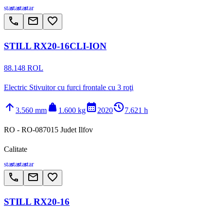
star
star
star
star
call
email
favorite_border
STILL RX20-16CLI-ION
88.148 ROL
Electric Stivuitor cu furci frontale cu 3 roţi
arrow_upward
weight
calendar_month
history_2
3.560 mm
1.600 kg
2020
7.621 h
RO - RO-087015 Judet Ilfov
Calitate
star
star
star
star
call
email
favorite_border
STILL RX20-16