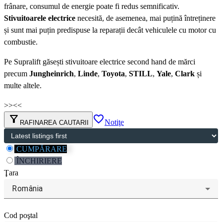
frânare, consumul de energie poate fi redus semnificativ.
Stivuitoarele electrice
necesită, de asemenea, mai puțină întreținere
și sunt mai puțin predispuse la reparații decât vehiculele cu motor cu
combustie.
Pe Supralift găsești stivuitoare electrice second hand de mărci
precum
Jungheinrich
,
Linde
,
Toyota
,
STILL
,
Yale
,
Clark
și
multe altele.
>>
<<
filter_alt
favorite_border
Notiţe
RAFINAREA CAUTARII
CUMPĂRARE
ÎNCHIRIERE
Ţara
România
Cod poştal