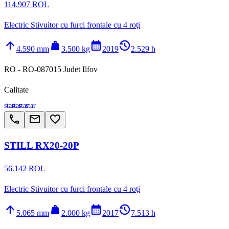
114.907 ROL
Electric Stivuitor cu furci frontale cu 4 roţi
arrow_upward
weight
calendar_month
history_2
4.590 mm
3.500 kg
2019
2.529 h
RO - RO-087015 Judet Ilfov
Calitate
star
star
star
star
call
email
favorite_border
STILL RX20-20P
56.142 ROL
Electric Stivuitor cu furci frontale cu 4 roţi
arrow_upward
weight
calendar_month
history_2
5.065 mm
2.000 kg
2017
7.513 h