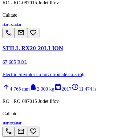
RO - RO-087015 Judet Ilfov
Calitate
star
star
star
star
call
email
favorite_border
STILL RX20-20LI-ION
67.685 ROL
Electric Stivuitor cu furci frontale cu 3 roţi
arrow_upward
weight
calendar_month
history_2
4.765 mm
2.000 kg
2017
11.474 h
RO - RO-087015 Judet Ilfov
Calitate
star
star
star
star
call
email
favorite_border