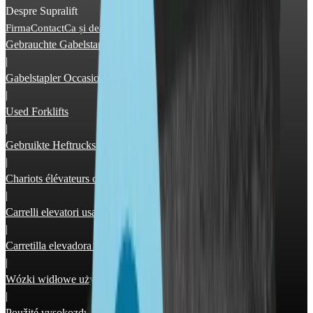
Despre Supralift
Firma
Contact
Ca și dealer
Publicitate
Gebrauchte Gabelstapler
|
Gabelstapler Occasion
|
Used Forklifts
|
Gebruikte Heftrucks
|
Chariots élévateurs occasion
|
Carrelli elevatori usati
|
Carretilla elevadora segunda mano
|
Wózki widłowe używane
|
Použité vysokozdvižné vozíky