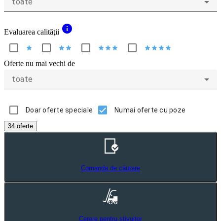
toate
info
Evaluarea calităţii
star
star
star
star
star
star
star
star
star
star
Oferte nu mai vechi de
toate
Doar oferte speciale
Numai oferte cu poze
34 oferte
Comanda de căutare
Cerere pentru stivuitor