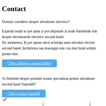
Contact
Dorești consiliere despre stivuitoare electrice?
Experții noștri te pot ajuta și pot răspunde la toate întrebările tale
despre stivuitoarele electrice second hand.
De asemenea, îți pot spune dacă achiziția unui stivuitor electric
second hand, închirierea sau leasingul este cea mai bună soluție
pentru tine.
Către căutarea comercianților
Ai întrebări despre portalul nostru specializat pentru stivuitoare
second hand Supralift?
Către echipa Supralift
done