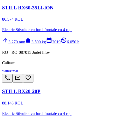
STILL RX60-35LI-ION
86.574 ROL
Electric Stivuitor cu furci frontale cu 4 roţi
arrow_upward
weight
calendar_month
history_2
3.270 mm
3.500 kg
2019
6.050 h
RO - RO-087015 Judet Ilfov
Calitate
star
star
star
star
call
email
favorite_border
STILL RX20-20P
88.148 ROL
Electric Stivuitor cu furci frontale cu 4 roţi