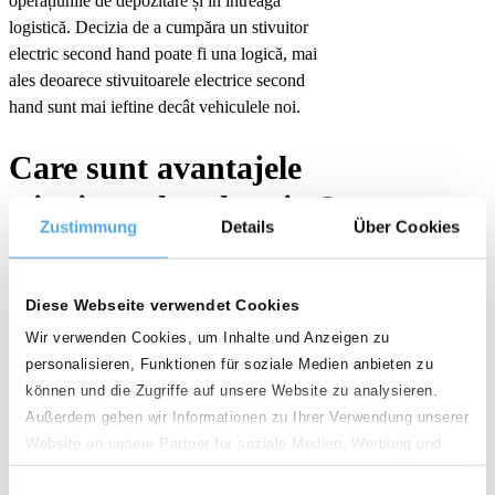
operațiunile de depozitare și în întreaga
logistică. Decizia de a cumpăra un stivuitor
electric second hand poate fi una logică, mai
ales deoarece stivuitoarele electrice second
hand sunt mai ieftine decât vehiculele noi.
Care sunt avantajele
stivuitoarelor electrice?
Zustimmung
Details
Über Cookies
done
Diese Webseite verwendet Cookies
FĂRĂ EMISII și ZGOMOT REDUS
Wir verwenden Cookies, um Inhalte und Anzeigen zu
Stivuitoarele electrice sunt deosebit de
personalisieren, Funktionen für soziale Medien anbieten zu
ecologice, deoarece nu produc emisii sau gaze
können und die Zugriffe auf unsere Website zu analysieren.
de eșapament. Motorul este silențios, iar
Außerdem geben wir Informationen zu Ihrer Verwendung unserer
nivelul de zgomot al stivuitorului electric este
Website an unsere Partner für soziale Medien, Werbung und
foarte scăzut.
Analysen weiter. Unsere Partner führen diese Informationen
Einwilligungsauswahl