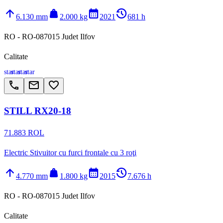
arrow_upward
weight
calendar_month
history_2
6.130 mm
2.000 kg
2021
681 h
RO - RO-087015 Judet Ilfov
Calitate
star
star
star
star
call
email
favorite_border
STILL RX20-18
71.883 ROL
Electric Stivuitor cu furci frontale cu 3 roţi
arrow_upward
weight
calendar_month
history_2
4.770 mm
1.800 kg
2015
7.676 h
RO - RO-087015 Judet Ilfov
Calitate