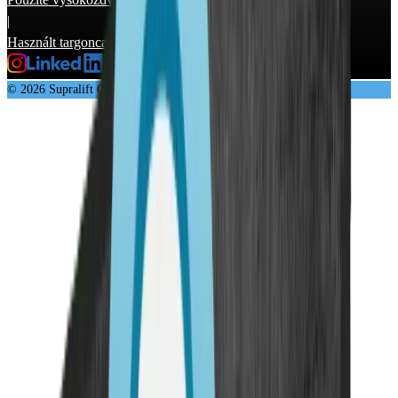
|
Használt targonca
© 2026 Supralift GmbH & Co. KG