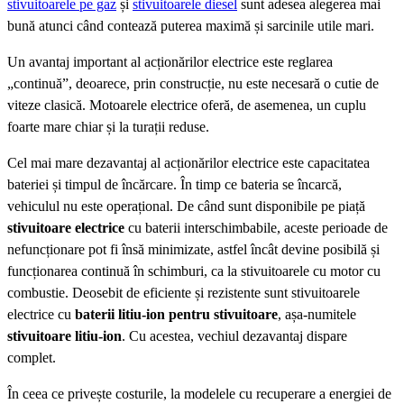
stivuitoarele pe gaz
și
stivuitoarele diesel
sunt adesea alegerea mai
bună atunci când contează puterea maximă și sarcinile utile mari.
Un avantaj important al acționărilor electrice este reglarea
„continuă”, deoarece, prin construcție, nu este necesară o cutie de
viteze clasică. Motoarele electrice oferă, de asemenea, un cuplu
foarte mare chiar și la turații reduse.
Cel mai mare dezavantaj al acționărilor electrice este capacitatea
bateriei și timpul de încărcare. În timp ce bateria se încarcă,
vehiculul nu este operațional. De când sunt disponibile pe piață
stivuitoare electrice
cu baterii interschimbabile, aceste perioade de
nefuncționare pot fi însă minimizate, astfel încât devine posibilă și
funcționarea continuă în schimburi, ca la stivuitoarele cu motor cu
combustie. Deosebit de eficiente și rezistente sunt stivuitoarele
electrice cu
baterii litiu-ion pentru stivuitoare
, așa-numitele
stivuitoare litiu-ion
. Cu acestea, vechiul dezavantaj dispare
complet.
În ceea ce privește costurile, la modelele cu recuperare a energiei de