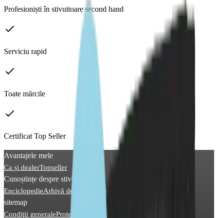
Profesioniști în stivuitoare second hand
done
Serviciu rapid
done
Toate mărcile
done
Certificat Top Seller
Avantajele mele
Ca și dealer
Topseller
Cunoștințe despre stivuitoare
Enciclopedie
Arhivă de imagini
News
sitemap
Condiţii generale
Protecţia datelor
Impessum