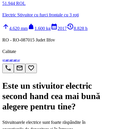
51.944 ROL
Electric Stivuitor cu furci frontale cu 3 roţi
arrow_upward
weight
calendar_month
history_2
4.620 mm
1.600 kg
2017
8.828 h
RO - RO-087015 Judet Ilfov
Calitate
star
star
star
star
call
email
favorite_border
Este un stivuitor electric
second hand cea mai bună
alegere pentru tine?
Stivuitoarele electrice sunt foarte răspândite în