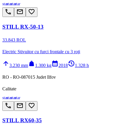
star
star
star
star
call
email
favorite_border
STILL RX-50-13
33.843 ROL
Electric Stivuitor cu furci frontale cu 3 roţi
arrow_upward
weight
calendar_month
history_2
3.230 mm
1.300 kg
2018
1.328 h
RO - RO-087015 Judet Ilfov
Calitate
star
star
star
star
call
email
favorite_border
STILL RX60-35