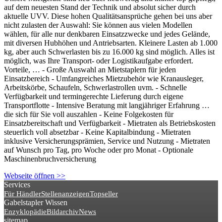
auf dem neuesten Stand der Technik und absolut sicher durch
aktuelle UVV. Diese hohen Qualitätsansprüche gehen bei uns aber
nicht zulasten der Auswahl: Sie können aus vielen Modellen
wählen, für alle nur denkbaren Einsatzzwecke und jedes Gelände,
mit diversen Hubhöhen und Antriebsarten. Kleinere Lasten ab 1.000
kg, aber auch Schwerlasten bis zu 16.000 kg sind möglich. Alles ist
möglich, was Ihre Transport- oder Logistikaufgabe erfordert.
Vorteile, … - Große Auswahl an Mietstaplern für jeden
Einsatzbereich - Umfangreiches Mietzubehör wie Kranausleger,
Arbeitskörbe, Schaufeln, Schwerlastrollen uvm. - Schnelle
Verfügbarkeit und termingerechte Lieferung durch eigene
Transportflotte - Intensive Beratung mit langjähriger Erfahrung …
die sich für Sie voll auszahlen - Keine Folgekosten für
Einsatzbereitschaft und Verfügbarkeit - Mietraten als Betriebskosten
steuerlich voll absetzbar - Keine Kapitalbindung - Mietraten
inklusive Versicherungsprämien, Service und Nutzung - Mietraten
auf Wunsch pro Tag, pro Woche oder pro Monat - Optionale
Maschinenbruchversicherung
Webseite öffnen >>
Services
Für Händler
Stellenanzeigen
Topseller
Gabelstapler Wissen
Enzyklopädie
Bildarchiv
News
sitemap