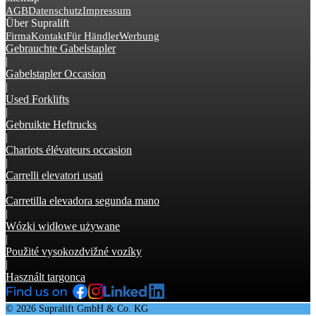
AGB
Datenschutz
Impressum
Über Supralift
Firma
Kontakt
Für Händler
Werbung
Gebrauchte Gabelstapler
|
Gabelstapler Occasion
|
Used Forklifts
|
Gebruikte Heftrucks
|
Chariots élévateurs occasion
|
Carrelli elevatori usati
|
Carretilla elevadora segunda mano
|
Wózki widłowe używane
|
Použité vysokozdvižné vozíky
|
Használt targonca
© 2026 Supralift GmbH & Co. KG