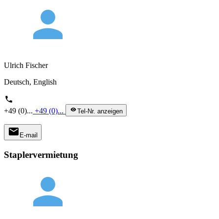
person
Ulrich Fischer
Deutsch, English
phone
+49 (0)...
+49 (0)...
visibility
Tel-Nr. anzeigen
mail
E-mail
Staplervermietung
person