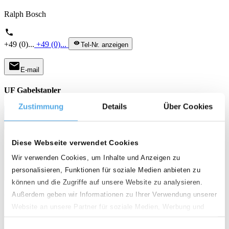
Ralph Bosch
phone
+49 (0)...
+49 (0)...
visibility
Tel-Nr. anzeigen
mail
E-mail
UF Gabelstapler
Zustimmung
Details
Über Cookies
Diese Webseite verwendet Cookies
Wir verwenden Cookies, um Inhalte und Anzeigen zu
personalisieren, Funktionen für soziale Medien anbieten zu
können und die Zugriffe auf unsere Website zu analysieren.
Außerdem geben wir Informationen zu Ihrer Verwendung unserer
Gemeinsam für Gabelstapler
Website an unsere Partner für soziale Medien, Werbung und
Mit rund 50 Mitarbeiterinnen und Mitarbeitern an Standorten in
Analysen weiter. Unsere Partner führen diese Informationen
Hohentengen bei Mengen und Herbertingen sind wir der