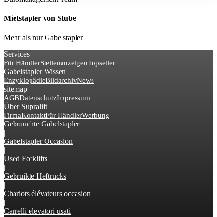
Mietstapler von Stube
Mehr als nur Gabelstapler
Services
Für Händler
Stellenanzeigen
Topseller
Gabelstapler Wissen
Enzyklopädie
Bildarchiv
News
sitemap
AGB
Datenschutz
Impressum
Über Supralift
Firma
Kontakt
Für Händler
Werbung
Gebrauchte Gabelstapler
|
Gabelstapler Occasion
|
Used Forklifts
|
Gebruikte Heftrucks
|
Chariots élévateurs occasion
|
Carrelli elevatori usati