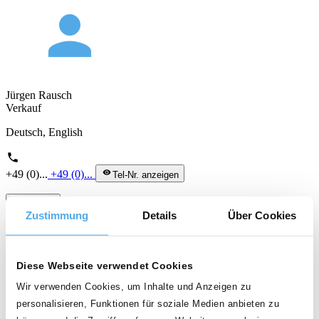
person
Jürgen Rausch
Verkauf
Deutsch, English
phone
+49 (0)...
+49 (0)...
visibility
Tel-Nr. anzeigen
mail
E-mail
Zustimmung
Details
Über Cookies
Stube GmbH
Diese Webseite verwendet Cookies
Mehr als nur Gabelstapler
Wir verwenden Cookies, um Inhalte und Anzeigen zu
Leistung und Service mit Tradition Wir sind Spezialisten für den
Vertrieb, die Vermietung und den Service von Gabelstaplern, Hebe-
personalisieren, Funktionen für soziale Medien anbieten zu
und Anbaugeräten, Sondermaschinen sowie Kehr- und