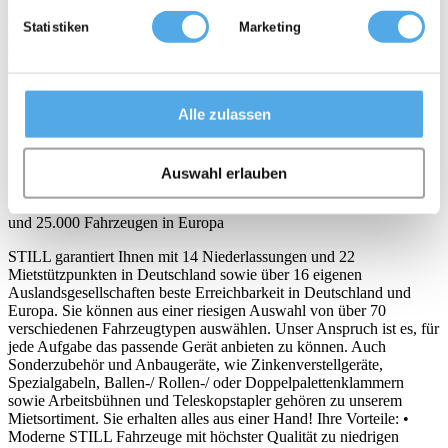
Gebrauchtgeräteklassifizierung in Gold, Silber und Bronze. Sie ist
Statistiken
Marketing
ein europaweit einheitliches System, das jedes Gebrauchtgerät nach
den Merkmalen Technik, Gewährleistung, Lack (also Optik),
Gerätealter und (Zustand der) Batterie kategorisiert.
{link}www.still.de/de_usedseal.0.0.html
www.still.de/de_usedseal.0.0.html{link}
Alle zulassen
STILL – Mietgeräte, Gebrauchtgeräte, Neugeräte, Service,
Software, Dienstleistungen
Auswahl erlauben
Höchste Verfügbarkeit mit über 7.000 Fahrzeugen in Deutschland
und 25.000 Fahrzeugen in Europa
STILL garantiert Ihnen mit 14 Niederlassungen und 22
Mietstützpunkten in Deutschland sowie über 16 eigenen
Auslandsgesellschaften beste Erreichbarkeit in Deutschland und
Europa. Sie können aus einer riesigen Auswahl von über 70
verschiedenen Fahrzeugtypen auswählen. Unser Anspruch ist es, für
jede Aufgabe das passende Gerät anbieten zu können. Auch
Sonderzubehör und Anbaugeräte, wie Zinkenverstellgeräte,
Spezialgabeln, Ballen-/ Rollen-/ oder Doppelpalettenklammern
sowie Arbeitsbühnen und Teleskopstapler gehören zu unserem
Mietsortiment. Sie erhalten alles aus einer Hand! Ihre Vorteile: •
Moderne STILL Fahrzeuge mit höchster Qualität zu niedrigen