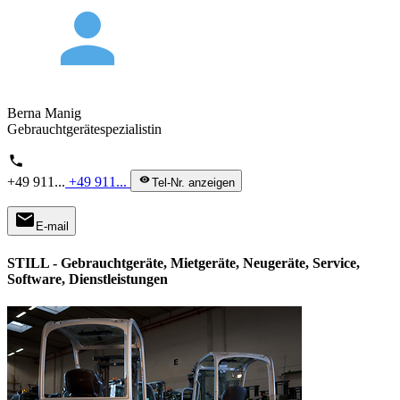
person
Berna Manig
Gebrauchtgerätespezialistin
phone
+49 911...
+49 911...
visibility
Tel-Nr. anzeigen
mail
E-mail
STILL - Gebrauchtgeräte, Mietgeräte, Neugeräte, Service,
Software, Dienstleistungen