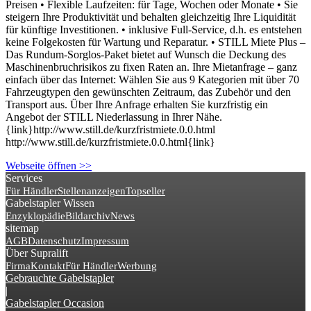
Preisen • Flexible Laufzeiten: für Tage, Wochen oder Monate • Sie
steigern Ihre Produktivität und behalten gleichzeitig Ihre Liquidität
für künftige Investitionen. • inklusive Full-Service, d.h. es entstehen
keine Folgekosten für Wartung und Reparatur. • STILL Miete Plus –
Das Rundum-Sorglos-Paket bietet auf Wunsch die Deckung des
Maschinenbruchrisikos zu fixen Raten an. Ihre Mietanfrage – ganz
einfach über das Internet: Wählen Sie aus 9 Kategorien mit über 70
Fahrzeugtypen den gewünschten Zeitraum, das Zubehör und den
Transport aus. Über Ihre Anfrage erhalten Sie kurzfristig ein
Angebot der STILL Niederlassung in Ihrer Nähe.
{link}http://www.still.de/kurzfristmiete.0.0.html
http://www.still.de/kurzfristmiete.0.0.html{link}
Webseite öffnen >>
Services
Für Händler
Stellenanzeigen
Topseller
Gabelstapler Wissen
Enzyklopädie
Bildarchiv
News
sitemap
AGB
Datenschutz
Impressum
Über Supralift
Firma
Kontakt
Für Händler
Werbung
Gebrauchte Gabelstapler
|
Gabelstapler Occasion