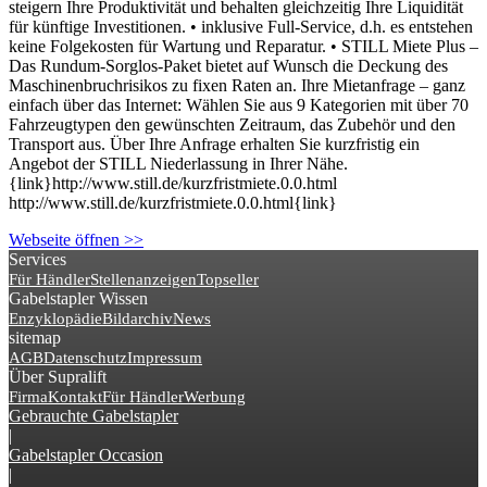
steigern Ihre Produktivität und behalten gleichzeitig Ihre Liquidität
für künftige Investitionen. • inklusive Full-Service, d.h. es entstehen
keine Folgekosten für Wartung und Reparatur. • STILL Miete Plus –
Das Rundum-Sorglos-Paket bietet auf Wunsch die Deckung des
Maschinenbruchrisikos zu fixen Raten an. Ihre Mietanfrage – ganz
einfach über das Internet: Wählen Sie aus 9 Kategorien mit über 70
Fahrzeugtypen den gewünschten Zeitraum, das Zubehör und den
Transport aus. Über Ihre Anfrage erhalten Sie kurzfristig ein
Angebot der STILL Niederlassung in Ihrer Nähe.
{link}http://www.still.de/kurzfristmiete.0.0.html
http://www.still.de/kurzfristmiete.0.0.html{link}
Webseite öffnen >>
Services
Für Händler
Stellenanzeigen
Topseller
Gabelstapler Wissen
Enzyklopädie
Bildarchiv
News
sitemap
AGB
Datenschutz
Impressum
Über Supralift
Firma
Kontakt
Für Händler
Werbung
Gebrauchte Gabelstapler
|
Gabelstapler Occasion
|