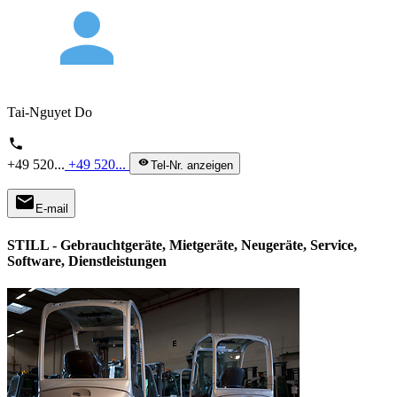
person
Tai-Nguyet Do
phone
+49 520...
+49 520...
visibility
Tel-Nr. anzeigen
mail
E-mail
STILL - Gebrauchtgeräte, Mietgeräte, Neugeräte, Service,
Software, Dienstleistungen