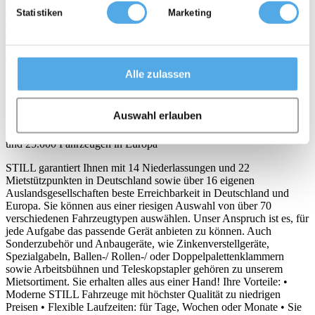
ein europaweit einheitliches System, das jedes Gebrauchtgerät nach
Statistiken
Marketing
den Merkmalen Technik, Gewährleistung, Lack (also Optik),
Gerätealter und (Zustand der) Batterie kategorisiert.
{link}www.still.de/de_usedseal.0.0.html
www.still.de/de_usedseal.0.0.html{link}
Alle zulassen
STILL – Mietgeräte, Gebrauchtgeräte, Neugeräte, Service,
Software, Dienstleistungen
Auswahl erlauben
Höchste Verfügbarkeit mit über 7.000 Fahrzeugen in Deutschland
und 25.000 Fahrzeugen in Europa
STILL garantiert Ihnen mit 14 Niederlassungen und 22
Mietstützpunkten in Deutschland sowie über 16 eigenen
Auslandsgesellschaften beste Erreichbarkeit in Deutschland und
Europa. Sie können aus einer riesigen Auswahl von über 70
verschiedenen Fahrzeugtypen auswählen. Unser Anspruch ist es, für
jede Aufgabe das passende Gerät anbieten zu können. Auch
Sonderzubehör und Anbaugeräte, wie Zinkenverstellgeräte,
Spezialgabeln, Ballen-/ Rollen-/ oder Doppelpalettenklammern
sowie Arbeitsbühnen und Teleskopstapler gehören zu unserem
Mietsortiment. Sie erhalten alles aus einer Hand! Ihre Vorteile: •
Moderne STILL Fahrzeuge mit höchster Qualität zu niedrigen
Preisen • Flexible Laufzeiten: für Tage, Wochen oder Monate • Sie