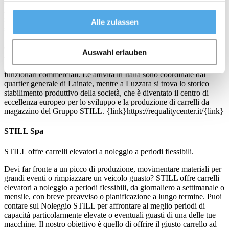
l’intralogistica, per questo è nata di recente la Advanced
Applications, una divisione che sviluppa soluzioni che vanno oltre il
semplice carrello elevatore, integrandolo con software di magazzino,
Alle zulassen
scaffalature e confezionando progetti personalizzati, chiavi in mano.
L’organizzazione italiana di STILL impiega circa 900 dipendenti
diretti e può contare sulla più solida e capillare rete di vendita e
Auswahl erlauben
assistenza presente sul territorio, composta da 7 filiali dirette, oltre 60
tra concessionari e partner, 950 tecnici di assistenza e oltre 170
funzionari commerciali. Le attività in Italia sono coordinate dal
quartier generale di Lainate, mentre a Luzzara si trova lo storico
stabilimento produttivo della società, che è diventato il centro di
eccellenza europeo per lo sviluppo e la produzione di carrelli da
magazzino del Gruppo STILL. {link}https://requalitycenter.it/{link}
STILL Spa
STILL offre carrelli elevatori a noleggio a periodi flessibili.
Devi far fronte a un picco di produzione, movimentare materiali per
grandi eventi o rimpiazzare un veicolo guasto? STILL offre carrelli
elevatori a noleggio a periodi flessibili, da giornaliero a settimanale o
mensile, con breve preavviso o pianificazione a lungo termine. Puoi
contare sul Noleggio STILL per affrontare al meglio periodi di
capacità particolarmente elevate o eventuali guasti di una delle tue
macchine. Il nostro obiettivo è quello di offrire il giusto carrello ad