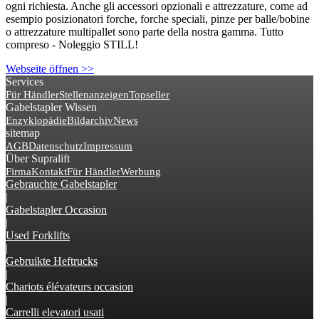
ogni richiesta. Anche gli accessori opzionali e attrezzature, come ad
esempio posizionatori forche, forche speciali, pinze per balle/bobine
o attrezzature multipallet sono parte della nostra gamma. Tutto
compreso - Noleggio STILL!
Webseite öffnen >>
Services
Für Händler
Stellenanzeigen
Topseller
Gabelstapler Wissen
Enzyklopädie
Bildarchiv
News
sitemap
AGB
Datenschutz
Impressum
Über Supralift
Firma
Kontakt
Für Händler
Werbung
Gebrauchte Gabelstapler
|
Gabelstapler Occasion
|
Used Forklifts
|
Gebruikte Heftrucks
|
Chariots élévateurs occasion
|
Carrelli elevatori usati