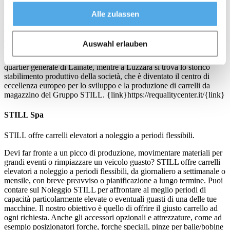
semplice carrello elevatore, integrandolo con software di magazzino,
scaffalature e confezionando progetti personalizzati, chiavi in mano.
Alle zulassen
L’organizzazione italiana di STILL impiega circa 900 dipendenti
diretti e può contare sulla più solida e capillare rete di vendita e
assistenza presente sul territorio, composta da 7 filiali dirette, oltre 60
Auswahl erlauben
tra concessionari e partner, 950 tecnici di assistenza e oltre 170
funzionari commerciali. Le attività in Italia sono coordinate dal
quartier generale di Lainate, mentre a Luzzara si trova lo storico
stabilimento produttivo della società, che è diventato il centro di
eccellenza europeo per lo sviluppo e la produzione di carrelli da
magazzino del Gruppo STILL. {link}https://requalitycenter.it/{link}
STILL Spa
STILL offre carrelli elevatori a noleggio a periodi flessibili.
Devi far fronte a un picco di produzione, movimentare materiali per
grandi eventi o rimpiazzare un veicolo guasto? STILL offre carrelli
elevatori a noleggio a periodi flessibili, da giornaliero a settimanale o
mensile, con breve preavviso o pianificazione a lungo termine. Puoi
contare sul Noleggio STILL per affrontare al meglio periodi di
capacità particolarmente elevate o eventuali guasti di una delle tue
macchine. Il nostro obiettivo è quello di offrire il giusto carrello ad
ogni richiesta. Anche gli accessori opzionali e attrezzature, come ad
esempio posizionatori forche, forche speciali, pinze per balle/bobine