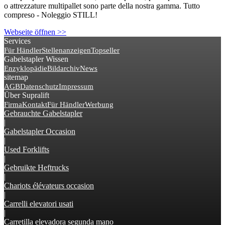
o attrezzature multipallet sono parte della nostra gamma. Tutto
compreso - Noleggio STILL!
Webseite öffnen >>
Services
Für Händler
Stellenanzeigen
Topseller
Gabelstapler Wissen
Enzyklopädie
Bildarchiv
News
sitemap
AGB
Datenschutz
Impressum
Über Supralift
Firma
Kontakt
Für Händler
Werbung
Gebrauchte Gabelstapler
|
Gabelstapler Occasion
|
Used Forklifts
|
Gebruikte Heftrucks
|
Chariots élévateurs occasion
|
Carrelli elevatori usati
|
Carretilla elevadora segunda mano