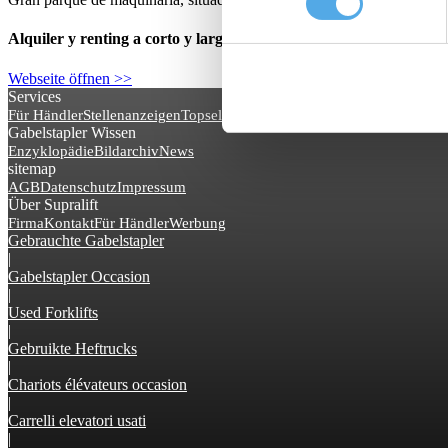
Alquiler y renting a corto y largo plazo
Webseite öffnen >>
Services
Für Händler
Stellenanzeigen
Topseller
Gabelstapler Wissen
Enzyklopädie
Bildarchiv
News
sitemap
AGB
Datenschutz
Impressum
Über Supralift
Firma
Kontakt
Für Händler
Werbung
Gebrauchte Gabelstapler
|
Gabelstapler Occasion
|
Used Forklifts
|
Gebruikte Heftrucks
|
Chariots élévateurs occasion
|
Carrelli elevatori usati
|