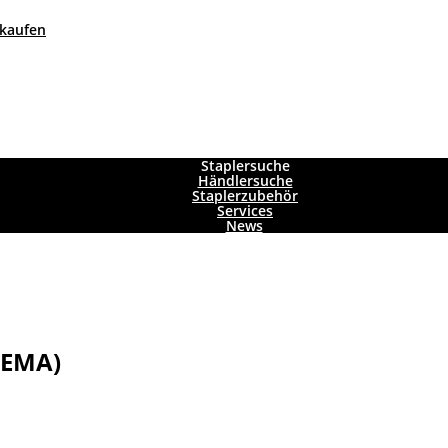
 kaufen
Staplersuche
Händlersuche
Staplerzubehör
Services
News
DEMA)