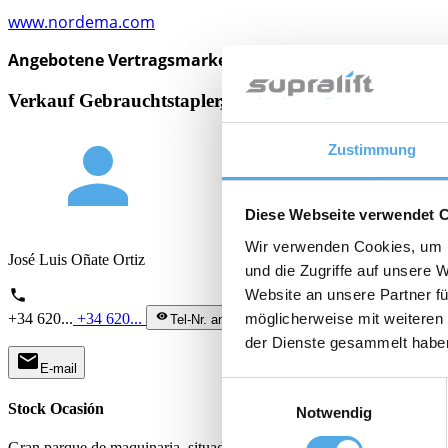
www.nordema.com
Angebotene Vertragsmarken:
BT, Daewoo, Doosan, Kalm
Verkauf Gebrauchtstapler, Staplervermietung, Stap
person
Zustimmung
Diese Webseite verwendet 
Wir verwenden Cookies, um I
José Luis Oñate Ortiz
und die Zugriffe auf unsere 
phone
Website an unsere Partner fü
+34 620...
+34 620...
visibility
möglicherweise mit weiteren
Tel-Nr. anzeigen
der Dienste gesammelt habe
mail
E-mail
Einwilligungsauswahl
Stock Ocasión
Notwendig
Gran parque de maquinaria, situado en Lujua, con más de 150 máquin