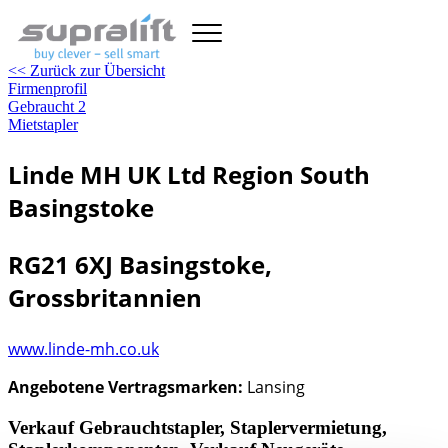
<< Zurück zur Übersicht
Firmenprofil
Gebraucht
2
Mietstapler
Linde MH UK Ltd Region South
Basingstoke
RG21 6XJ Basingstoke,
Grossbritannien
www.linde-mh.co.uk
Angebotene Vertragsmarken:
Lansing
Verkauf Gebrauchtstapler, Staplervermietung,