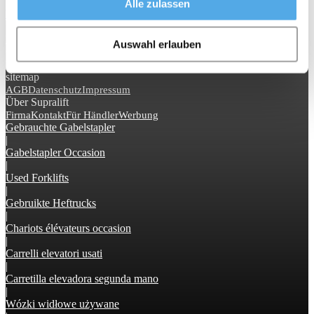
Alle zulassen
Webseite öffnen >>
Services
Für Händler
Stellenanzeigen
Topseller
Auswahl erlauben
Gabelstapler Wissen
Enzyklopädie
Bildarchiv
News
sitemap
AGB
Datenschutz
Impressum
Über Supralift
Firma
Kontakt
Für Händler
Werbung
Gebrauchte Gabelstapler
|
Gabelstapler Occasion
|
Used Forklifts
|
Gebruikte Heftrucks
|
Chariots élévateurs occasion
|
Carrelli elevatori usati
|
Carretilla elevadora segunda mano
|
Wózki widłowe używane