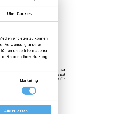
Über Cookies
 Medien anbieten zu können
hrer Verwendung unserer
 führen diese Informationen
ie im Rahmen Ihrer Nutzung
en, Ihre speziellen Anforderungen ebenso
ge Alternative. Auch für Unternehmen mit
n und geprüften Gebrauchtfahrzeugen für
Marketing
Treibgasstapler Elektrostapler
Alle zulassen