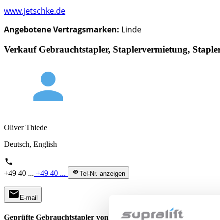
www.jetschke.de
Angebotene Vertragsmarken:
Linde
Verkauf Gebrauchtstapler, Staplervermietung, Stapl
person
Oliver Thiede
Deutsch, English
phone
+49 40 ...
+49 40 ...
visibility
Tel-Nr. anzeigen
mail
E-mail
Geprüfte Gebrauchtstapler von Jetschke