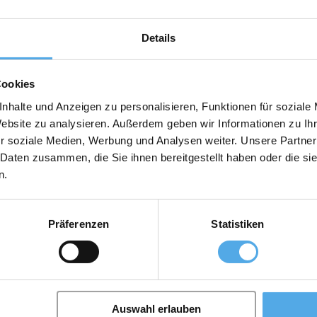
Details
Cookies
nhalte und Anzeigen zu personalisieren, Funktionen für soziale
Website zu analysieren. Außerdem geben wir Informationen zu I
r soziale Medien, Werbung und Analysen weiter. Unsere Partner
 Daten zusammen, die Sie ihnen bereitgestellt haben oder die s
n.
 Einsatzzeiten für Ihre Flurförderzeuge? - Sie suchen nach Möglichkeit
rauchtstapler von Linde eine qualitative, hochwertige und kostengünsti
ung dar, wenn es darum geht, einen bedarfsgerechten Mix aus Neugeräte
Präferenzen
Statistiken
 enorme Auswahl an gebrauchten Flurförderzeugen wie z.B.: Diesel- und 
ionsgeschützte Bereiche Containerstapler
Auswahl erlauben