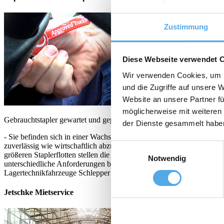
Zustimmung
Diese Webseite verwendet 
Wir verwenden Cookies, um I
und die Zugriffe auf unsere 
Website an unsere Partner fü
möglicherweise mit weiteren
Gebrauchtstapler gewartet und geprüft nach Herstellerempfehlungen
der Dienste gesammelt habe
- Sie befinden sich in einer Wachstumsphase? - Sie haben variierende
zuverlässig wie wirtschaftlich abzubilden? Hierfür sind geprüfte Geb
Einwilligungsauswahl
größeren Staplerflotten stellen die Fahrzeuge eine sinnvolle Ergänz
Notwendig
unterschiedliche Anforderungen bereitzustellen. Jetschke bietet eine
Lagertechnikfahrzeuge Schlepper Systemfahrzeuge Stapler für explos
Jetschke Mietservice