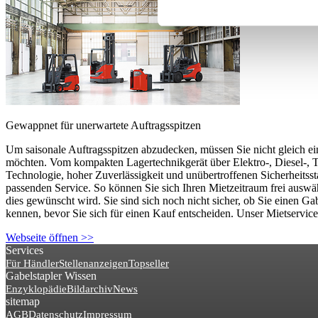
Gewappnet für unerwartete Auftragsspitzen
Um saisonale Auftragsspitzen abzudecken, müssen Sie nicht gleich ei
möchten. Vom kompakten Lagertechnikgerät über Elektro-, Diesel-, Tr
Technologie, hoher Zuverlässigkeit und unübertroffenen Sicherheits
passenden Service. So können Sie sich Ihren Mietzeitraum frei ausw
dies gewünscht wird. Sie sind sich noch nicht sicher, ob Sie einen 
kennen, bevor Sie sich für einen Kauf entscheiden. Unser Mietservice
Webseite öffnen >>
Services
Für Händler
Stellenanzeigen
Topseller
Gabelstapler Wissen
Enzyklopädie
Bildarchiv
News
sitemap
AGB
Datenschutz
Impressum