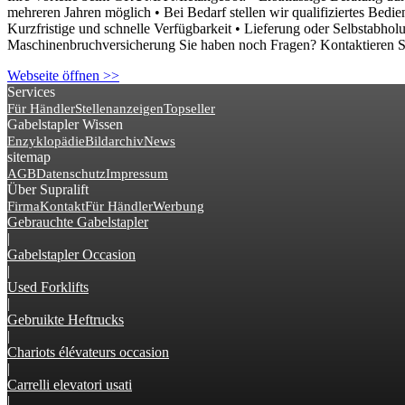
mehreren Jahren möglich • Bei Bedarf stellen wir qualifiziertes Bedi
Kurzfristige und schnelle Verfügbarkeit • Lieferung oder Selbstabh
Maschinenbruchversicherung Sie haben noch Fragen? Kontaktieren Si
Webseite öffnen >>
Services
Für Händler
Stellenanzeigen
Topseller
Gabelstapler Wissen
Enzyklopädie
Bildarchiv
News
sitemap
AGB
Datenschutz
Impressum
Über Supralift
Firma
Kontakt
Für Händler
Werbung
Gebrauchte Gabelstapler
|
Gabelstapler Occasion
|
Used Forklifts
|
Gebruikte Heftrucks
|
Chariots élévateurs occasion
|
Carrelli elevatori usati
|