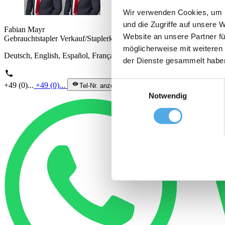
Wir verwenden Cookies, um I
und die Zugriffe auf unsere 
Fabian Mayr
Website an unsere Partner fü
Gebrauchtstapler Verkauf/Staplerkomponenten
möglicherweise mit weiteren
Deutsch, English, Español, Français, Italiano, Polski, Slovenski, Tür
der Dienste gesammelt habe
phone
Einwilligungsauswahl
+49 (0)...
+49 (0)...
visibility
Tel-Nr. anzeigen
Notwendig