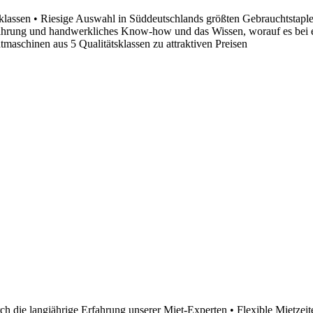
sklassen • Riesige Auswahl in Süddeutschlands größten Gebrauchtstapler
Erfahrung und handwerkliches Know-how und das Wissen, worauf es bei
aschinen aus 5 Qualitätsklassen zu attraktiven Preisen
h die langjährige Erfahrung unserer Miet-Experten • Flexible Mietzei