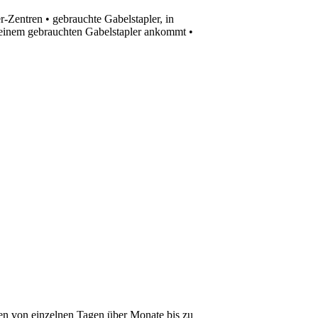
-Zentren • gebrauchte Gabelstapler, in
 einem gebrauchten Gabelstapler ankommt •
ten von einzelnen Tagen über Monate bis zu