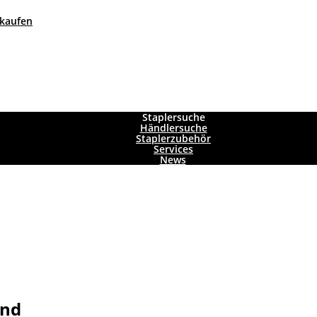
 kaufen
Staplersuche
Händlersuche
Staplerzubehör
Services
News
and