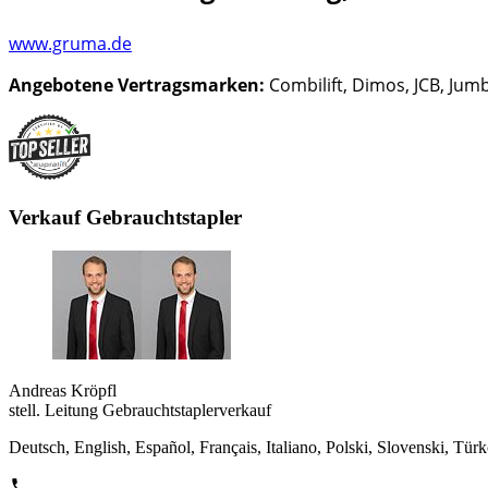
www.gruma.de
Angebotene Vertragsmarken:
Combilift, Dimos, JCB, Jum
Verkauf Gebrauchtstapler
Andreas Kröpfl
stell. Leitung Gebrauchtstaplerverkauf
Deutsch, English, Español, Français, Italiano, Polski, Slovenski, Tür
phone