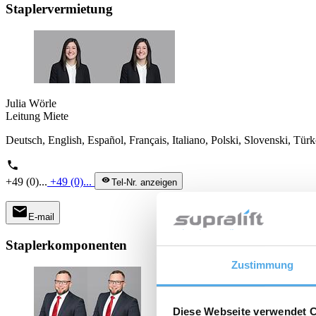
Staplervermietung
Julia Wörle
Leitung Miete
Deutsch, English, Español, Français, Italiano, Polski, Slovenski, Tür
phone
+49 (0)...
+49 (0)...
visibility
Tel-Nr. anzeigen
mail
E-mail
Staplerkomponenten
Zustimmung
Diese Webseite verwendet 