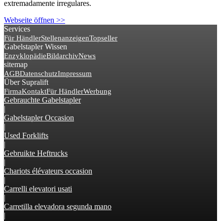
extremadamente irregulares.
Webseite öffnen >>
Services
Für Händler
Stellenanzeigen
Topseller
Gabelstapler Wissen
Enzyklopädie
Bildarchiv
News
sitemap
AGB
Datenschutz
Impressum
Über Supralift
Firma
Kontakt
Für Händler
Werbung
Gebrauchte Gabelstapler
|
Gabelstapler Occasion
|
Used Forklifts
|
Gebruikte Heftrucks
|
Chariots élévateurs occasion
|
Carrelli elevatori usati
|
Carretilla elevadora segunda mano
|