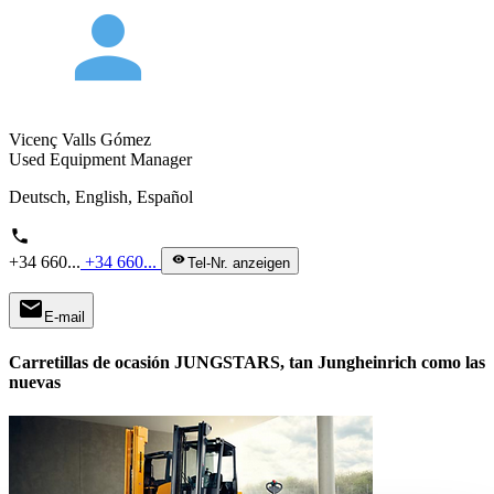
person
Vicenç Valls Gómez
Used Equipment Manager
Deutsch, English, Español
phone
+34 660...
+34 660...
visibility
Tel-Nr. anzeigen
mail
E-mail
Carretillas de ocasión JUNGSTARS, tan Jungheinrich como las
nuevas