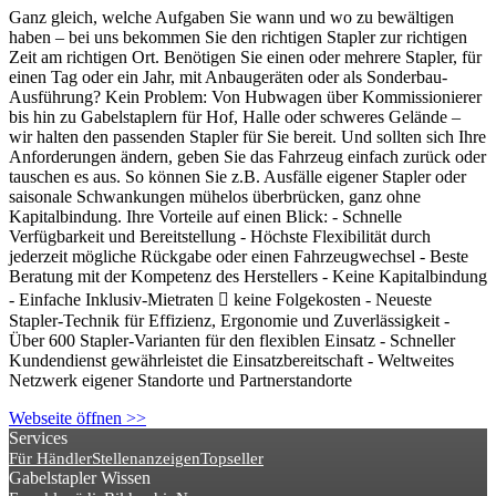
Ganz gleich, welche Aufgaben Sie wann und wo zu bewältigen
haben – bei uns bekommen Sie den richtigen Stapler zur richtigen
Zeit am richtigen Ort. Benötigen Sie einen oder mehrere Stapler, für
einen Tag oder ein Jahr, mit Anbaugeräten oder als Sonderbau-
Ausführung? Kein Problem: Von Hubwagen über Kommissionierer
bis hin zu Gabelstaplern für Hof, Halle oder schweres Gelände –
wir halten den passenden Stapler für Sie bereit. Und sollten sich Ihre
Anforderungen ändern, geben Sie das Fahrzeug einfach zurück oder
tauschen es aus. So können Sie z.B. Ausfälle eigener Stapler oder
saisonale Schwankungen mühelos überbrücken, ganz ohne
Kapitalbindung. Ihre Vorteile auf einen Blick: - Schnelle
Verfügbarkeit und Bereitstellung - Höchste Flexibilität durch
jederzeit mögliche Rückgabe oder einen Fahrzeugwechsel - Beste
Beratung mit der Kompetenz des Herstellers - Keine Kapitalbindung
- Einfache Inklusiv-Mietraten  keine Folgekosten - ‪Neueste
Stapler-Technik für Effizienz, Ergonomie und Zuverlässigkeit‬‬ -
Über 600 Stapler-Varianten für den flexiblen Einsatz - Schneller
Kundendienst gewährleistet die Einsatzbereitschaft - Weltweites
Netzwerk eigener Standorte und Partnerstandorte
Webseite öffnen >>
Services
Für Händler
Stellenanzeigen
Topseller
Gabelstapler Wissen