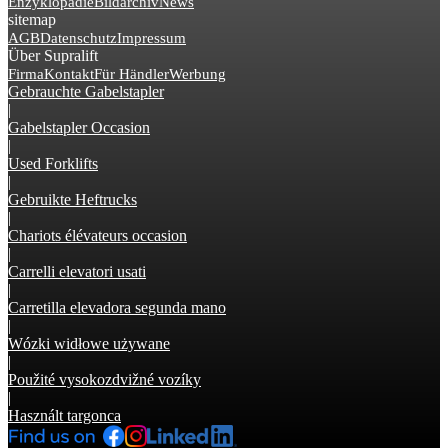
Enzyklopädie
Bildarchiv
News
sitemap
AGB
Datenschutz
Impressum
Über Supralift
Firma
Kontakt
Für Händler
Werbung
Gebrauchte Gabelstapler
|
Gabelstapler Occasion
|
Used Forklifts
|
Gebruikte Heftrucks
|
Chariots élévateurs occasion
|
Carrelli elevatori usati
|
Carretilla elevadora segunda mano
|
Wózki widłowe używane
|
Použité vysokozdvižné vozíky
|
Használt targonca