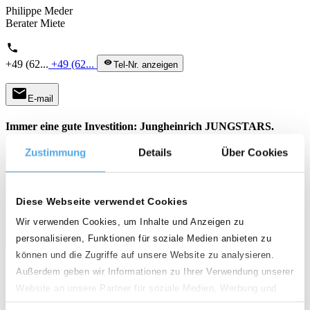
Philippe Meder
Berater Miete
phone
+49 (62...
+49 (62...
visibility
Tel-Nr. anzeigen
mail
E-mail
Immer eine gute Investition: Jungheinrich JUNGSTARS.
Zustimmung
Details
Über Cookies
Diese Webseite verwendet Cookies
Wir verwenden Cookies, um Inhalte und Anzeigen zu
personalisieren, Funktionen für soziale Medien anbieten zu
können und die Zugriffe auf unsere Website zu analysieren.
Jungheinrich ist einer der weltweit größten Anbieter von
Außerdem geben wir Informationen zu Ihrer Verwendung unserer
Lagertechnik und Intralogistiklösungen. Auch bei der industriellen
Website an unsere Partner für soziale Medien, Werbung und
Aufarbeitung unserer JUNGSTARS legen wir größten Wert auf
Analysen weiter. Unsere Partner führen diese Informationen
Premiumqualität und Nachhaltigkeit.