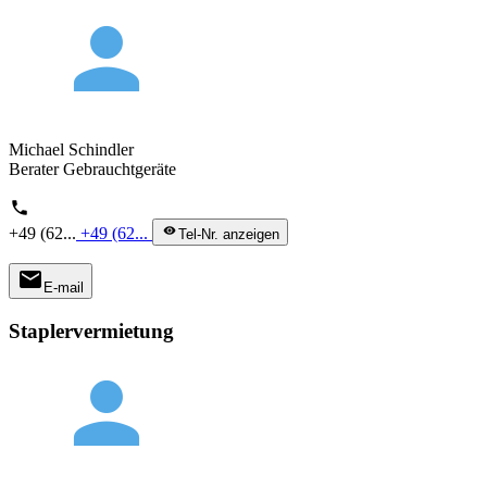
person
Michael Schindler
Berater Gebrauchtgeräte
phone
+49 (62...
+49 (62...
visibility
Tel-Nr. anzeigen
mail
E-mail
Staplervermietung
person