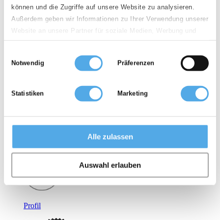
können und die Zugriffe auf unsere Website zu analysieren.
Gebraucht
Außerdem geben wir Informationen zu Ihrer Verwendung unserer
Website an unsere Partner für soziale Medien, Werbung und
Analysen weiter. Unsere Partner führen diese Informationen
Einwilligungsauswahl
möglicherweise mit weiteren Daten zusammen, die Sie ihnen
Notwendig
Präferenzen
bereitgestellt haben oder die sie im Rahmen Ihrer Nutzung der
Dienste gesammelt haben.
Mieten
Statistiken
Marketing
Alle zulassen
Zubehör
Auswahl erlauben
Profil