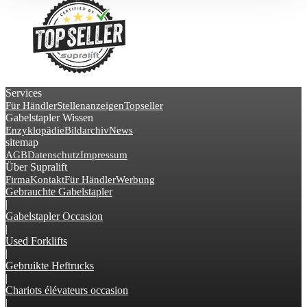
Services
Für Händler
Stellenanzeigen
Topseller
Gabelstapler Wissen
Enzyklopädie
Bildarchiv
News
sitemap
AGB
Datenschutz
Impressum
Über Supralift
Firma
Kontakt
Für Händler
Werbung
Gebrauchte Gabelstapler
|
Gabelstapler Occasion
|
Used Forklifts
|
Gebruikte Heftrucks
|
Chariots élévateurs occasion
|