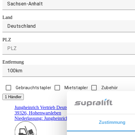
Land
Deutschland
PLZ
Entfernung
100km
Gebrauchtstapler
Mietstapler
Zubehör
1 Händler
Jungheinrich Vertrieb Deutschland AG & Co. KG - Niederlas
39326, Hohenwarsleben
Niederlassung: Jungheinrich
Zustimmung