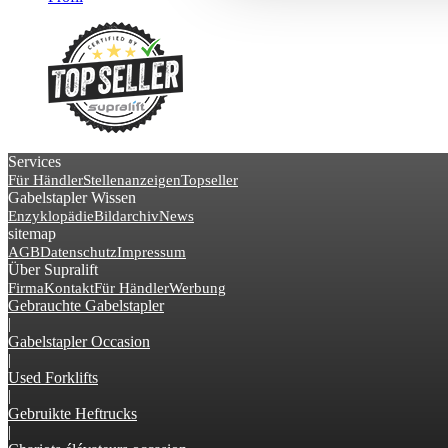
Services
Für Händler
Stellenanzeigen
Topseller
Gabelstapler Wissen
Enzyklopädie
Bildarchiv
News
sitemap
AGB
Datenschutz
Impressum
Über Supralift
Firma
Kontakt
Für Händler
Werbung
Gebrauchte Gabelstapler
|
Gabelstapler Occasion
|
Used Forklifts
|
Gebruikte Heftrucks
|