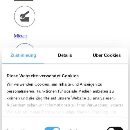
Mieten
Zustimmung
Details
Über Cookies
Zubehör
Diese Webseite verwendet Cookies
Wir verwenden Cookies, um Inhalte und Anzeigen zu
personalisieren, Funktionen für soziale Medien anbieten zu
können und die Zugriffe auf unsere Website zu analysieren.
Außerdem geben wir Informationen zu Ihrer Verwendung unserer
Profil
Website an unsere Partner für soziale Medien, Werbung und
Analysen weiter. Unsere Partner führen diese Informationen
Einwilligungsauswahl
möglicherweise mit weiteren Daten zusammen, die Sie ihnen