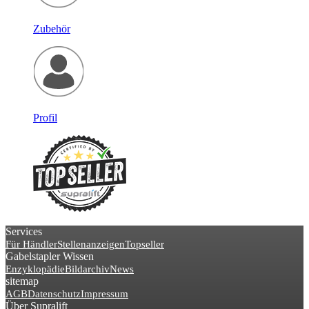
Zubehör
Profil
Services
Für Händler
Stellenanzeigen
Topseller
Gabelstapler Wissen
Enzyklopädie
Bildarchiv
News
sitemap
AGB
Datenschutz
Impressum
Über Supralift