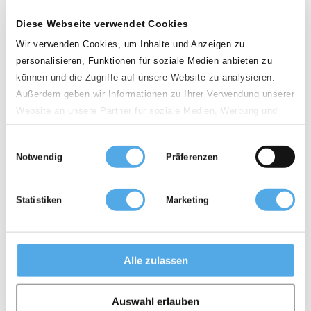
Land
Diese Webseite verwendet Cookies
Deutschland
Wir verwenden Cookies, um Inhalte und Anzeigen zu
personalisieren, Funktionen für soziale Medien anbieten zu
PLZ
können und die Zugriffe auf unsere Website zu analysieren.
Außerdem geben wir Informationen zu Ihrer Verwendung unserer
Website an unsere Partner für soziale Medien, Werbung und
Entfernung
Analysen weiter. Unsere Partner führen diese Informationen
Einwilligungsauswahl
100km
möglicherweise mit weiteren Daten zusammen, die Sie ihnen
Notwendig
Präferenzen
bereitgestellt haben oder die sie im Rahmen Ihrer Nutzung der
Dienste gesammelt haben.
Gebrauchtstapler
Mietstapler
Zubehör
Statistiken
Marketing
0 Händler
Services
Für Händler
Stellenanzeigen
Topseller
Gabelstapler Wissen
Alle zulassen
Enzyklopädie
Bildarchiv
News
sitemap
AGB
Datenschutz
Impressum
Auswahl erlauben
Über Supralift