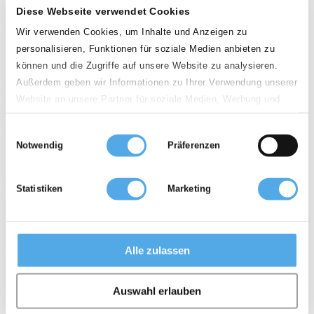
Diese Webseite verwendet Cookies
Deutschland
Wir verwenden Cookies, um Inhalte und Anzeigen zu
PLZ
personalisieren, Funktionen für soziale Medien anbieten zu
können und die Zugriffe auf unsere Website zu analysieren.
Außerdem geben wir Informationen zu Ihrer Verwendung unserer
Website an unsere Partner für soziale Medien, Werbung und
Entfernung
Analysen weiter. Unsere Partner führen diese Informationen
100km
Einwilligungsauswahl
möglicherweise mit weiteren Daten zusammen, die Sie ihnen
Notwendig
Präferenzen
bereitgestellt haben oder die sie im Rahmen Ihrer Nutzung der
Gebrauchtstapler
Mietstapler
Zubehör
Dienste gesammelt haben.
0 Händler
Statistiken
Marketing
Services
Für Händler
Stellenanzeigen
Topseller
Gabelstapler Wissen
Enzyklopädie
Bildarchiv
News
Alle zulassen
sitemap
AGB
Datenschutz
Impressum
Über Supralift
Auswahl erlauben
Firma
Kontakt
Für Händler
Werbung
Gebrauchte Gabelstapler