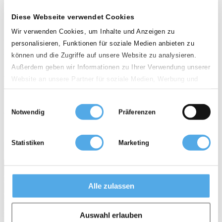
Land
Diese Webseite verwendet Cookies
Deutschland
Wir verwenden Cookies, um Inhalte und Anzeigen zu
personalisieren, Funktionen für soziale Medien anbieten zu
PLZ
können und die Zugriffe auf unsere Website zu analysieren.
Außerdem geben wir Informationen zu Ihrer Verwendung unserer
Website an unsere Partner für soziale Medien, Werbung und
Entfernung
Analysen weiter. Unsere Partner führen diese Informationen
Einwilligungsauswahl
100km
möglicherweise mit weiteren Daten zusammen, die Sie ihnen
Notwendig
Präferenzen
bereitgestellt haben oder die sie im Rahmen Ihrer Nutzung der
Dienste gesammelt haben.
Gebrauchtstapler
Mietstapler
Zubehör
Statistiken
Marketing
0 Händler
Services
Für Händler
Stellenanzeigen
Topseller
Gabelstapler Wissen
Alle zulassen
Enzyklopädie
Bildarchiv
News
sitemap
AGB
Datenschutz
Impressum
Auswahl erlauben
Über Supralift