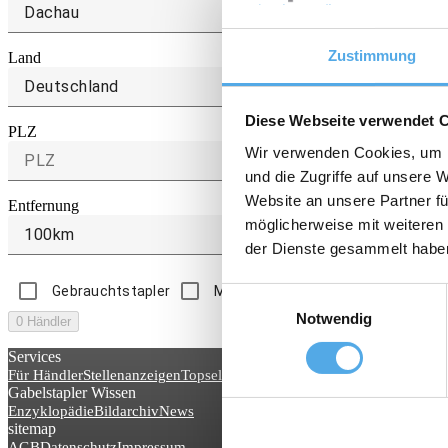
Zustimmung
Land
Deutschland
Diese Webseite verwendet 
PLZ
Wir verwenden Cookies, um I
und die Zugriffe auf unsere 
Website an unsere Partner fü
Entfernung
möglicherweise mit weiteren
100km
der Dienste gesammelt habe
Gebrauchtstapler
Mietstapler
Zubehör
Einwilligungsauswahl
Notwendig
0 Händler
Services
Für Händler
Stellenanzeigen
Topseller
Gabelstapler Wissen
Enzyklopädie
Bildarchiv
News
sitemap
AGB
Datenschutz
Impressum