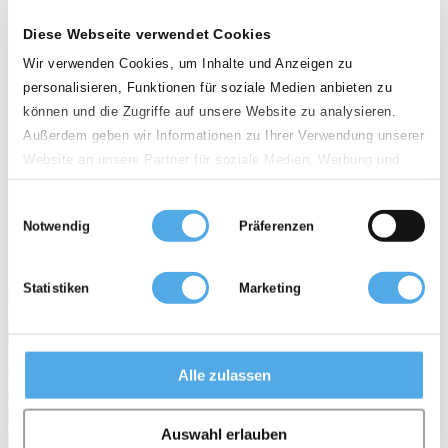
Land
Diese Webseite verwendet Cookies
Deutschland
Wir verwenden Cookies, um Inhalte und Anzeigen zu
personalisieren, Funktionen für soziale Medien anbieten zu
PLZ
können und die Zugriffe auf unsere Website zu analysieren.
Außerdem geben wir Informationen zu Ihrer Verwendung unserer
Website an unsere Partner für soziale Medien, Werbung und
Entfernung
Analysen weiter. Unsere Partner führen diese Informationen
Einwilligungsauswahl
100km
möglicherweise mit weiteren Daten zusammen, die Sie ihnen
Notwendig
Präferenzen
bereitgestellt haben oder die sie im Rahmen Ihrer Nutzung der
Dienste gesammelt haben.
Gebrauchtstapler
Mietstapler
Zubehör
Statistiken
Marketing
0 Händler
Services
Für Händler
Stellenanzeigen
Topseller
Gabelstapler Wissen
Alle zulassen
Enzyklopädie
Bildarchiv
News
sitemap
AGB
Datenschutz
Impressum
Auswahl erlauben
Über Supralift