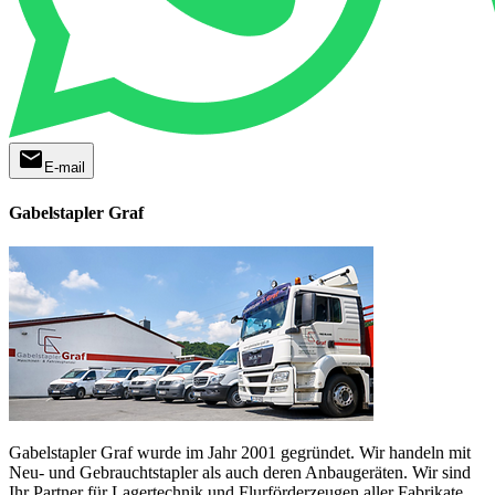
mail
E-mail
Gabelstapler Graf
Gabelstapler Graf wurde im Jahr 2001 gegründet. Wir handeln mit
Neu- und Gebrauchtstapler als auch deren Anbaugeräten. Wir sind
Ihr Partner für Lagertechnik und Flurförderzeugen aller Fabrikate.