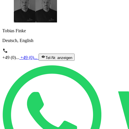
Tobias Finke
Deutsch, English
phone
+49 (0)...
+49 (0)...
visibility
Tel-Nr. anzeigen