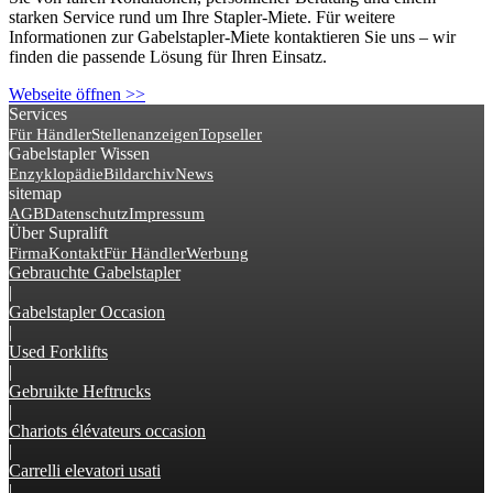
starken Service rund um Ihre Stapler-Miete. Für weitere
Informationen zur Gabelstapler-Miete kontaktieren Sie uns – wir
finden die passende Lösung für Ihren Einsatz.
Webseite öffnen >>
Services
Für Händler
Stellenanzeigen
Topseller
Gabelstapler Wissen
Enzyklopädie
Bildarchiv
News
sitemap
AGB
Datenschutz
Impressum
Über Supralift
Firma
Kontakt
Für Händler
Werbung
Gebrauchte Gabelstapler
|
Gabelstapler Occasion
|
Used Forklifts
|
Gebruikte Heftrucks
|
Chariots élévateurs occasion
|
Carrelli elevatori usati
|