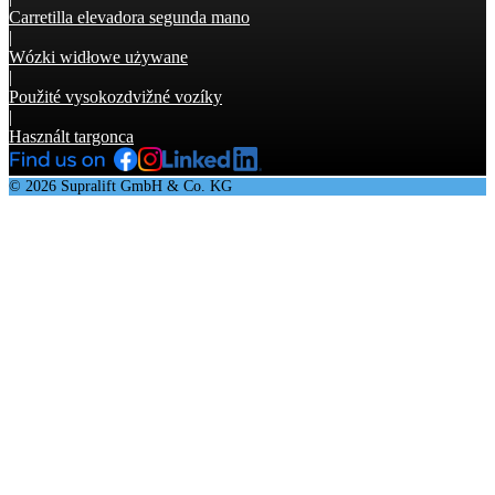
Carretilla elevadora segunda mano
|
Wózki widłowe używane
|
Použité vysokozdvižné vozíky
|
Használt targonca
© 2026 Supralift GmbH & Co. KG