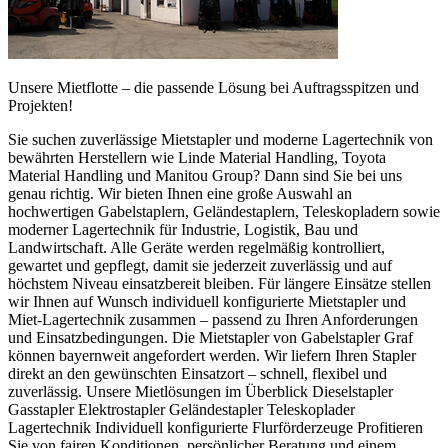
Unsere Mietflotte – die passende Lösung bei Auftragsspitzen und
Projekten!
Sie suchen zuverlässige Mietstapler und moderne Lagertechnik von
bewährten Herstellern wie Linde Material Handling, Toyota
Material Handling und Manitou Group? Dann sind Sie bei uns
genau richtig. Wir bieten Ihnen eine große Auswahl an
hochwertigen Gabelstaplern, Geländestaplern, Teleskopladern sowie
moderner Lagertechnik für Industrie, Logistik, Bau und
Landwirtschaft. Alle Geräte werden regelmäßig kontrolliert,
gewartet und gepflegt, damit sie jederzeit zuverlässig und auf
höchstem Niveau einsatzbereit bleiben. Für längere Einsätze stellen
wir Ihnen auf Wunsch individuell konfigurierte Mietstapler und
Miet-Lagertechnik zusammen – passend zu Ihren Anforderungen
und Einsatzbedingungen. Die Mietstapler von Gabelstapler Graf
können bayernweit angefordert werden. Wir liefern Ihren Stapler
direkt an den gewünschten Einsatzort – schnell, flexibel und
zuverlässig. Unsere Mietlösungen im Überblick Dieselstapler
Gasstapler Elektrostapler Geländestapler Teleskoplader
Lagertechnik Individuell konfigurierte Flurförderzeuge Profitieren
Sie von fairen Konditionen, persönlicher Beratung und einem